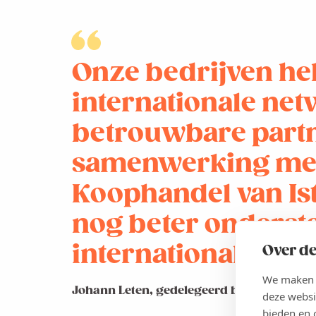
Onze bedrijven he
internationale ne
betrouwbare partn
samenwerking met
Koophandel van Is
nog beter onderst
internationale groe
Over de
We maken g
Johann Leten, gedelegeerd bestuurder Vo
deze websi
bieden en 