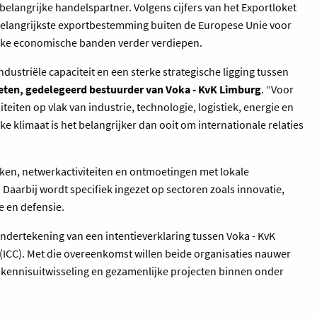
 belangrijke handelspartner. Volgens cijfers van het Exportloket
 belangrijkste exportbestemming buiten de Europese Unie voor
rke economische banden verder verdiepen.
ustriële capaciteit en een sterke strategische ligging tussen
eten, gedelegeerd bestuurder van Voka - KvK Limburg
. “Voor
eiten op vlak van industrie, technologie, logistiek, energie en
e klimaat is het belangrijker dan ooit om internationale relaties
eken, netwerkactiviteiten en ontmoetingen met lokale
arbij wordt specifiek ingezet op sectoren zoals innovatie,
e en defensie.
ndertekening van een intentieverklaring tussen Voka - KvK
ICC). Met die overeenkomst willen beide organisaties nauwer
kennisuitwisseling en gezamenlijke projecten binnen onder