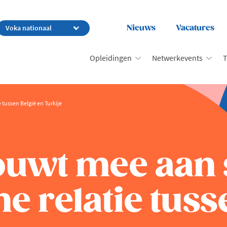
Nieuws
Vacatures
Opleidingen
Netwerkevents
T
tussen België en Turkije
uwt mee aan 
 relatie tuss