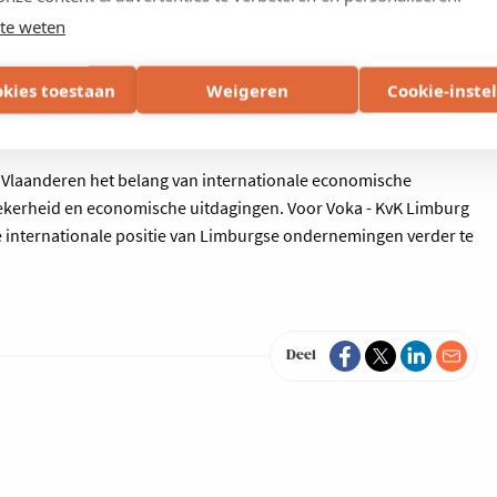
te weten
 de missie concrete kansen. Naast het versterken van
okies toestaan
Weigeren
Cookie-inste
verkennen, partnerschappen opbouwen en inspelen op de
nen de Turkse economie.
 Vlaanderen het belang van internationale economische
ekerheid en economische uitdagingen. Voor Voka - KvK Limburg
e internationale positie van Limburgse ondernemingen verder te
Deel