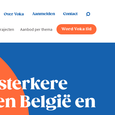
Aanmelden
Contact
Over Voka
rajecten
Aanbod per thema
Word Voka lid
sterkere
en België en