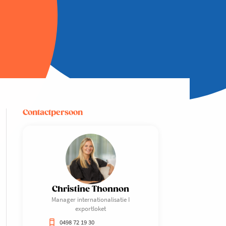
Contactpersoon
Christine Thonnon
Manager internationalisatie I
exportloket
0498 72 19 30