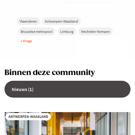
Vlaanderen
Antwerpen-Waasland
Brusselse metropool
Limburg
Mechelen-Kempen
+ 4 tags
Binnen deze community
Nieuws (1)
ANTWERPEN-WAASLAND