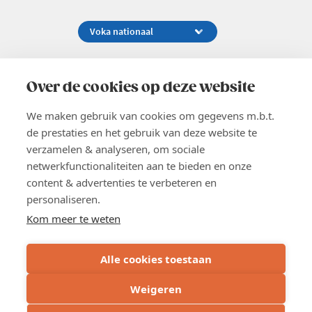
Koningsstraat 154-158, 1000 Brussel
02 229 81 11
Over de cookies op deze website
info@voka.be
We maken gebruik van cookies om gegevens m.b.t.
de prestaties en het gebruik van deze website te
verzamelen & analyseren, om sociale
netwerkfunctionaliteiten aan te bieden en onze
content & advertenties te verbeteren en
EN
personaliseren.
Pers
Nieuwsbrief
Kom meer te weten
Vacatures
Word lid
Alle cookies toestaan
Voka 2026
Algemene voorwaarden
Weigeren
Privacyverklaring
Cookie verklaring