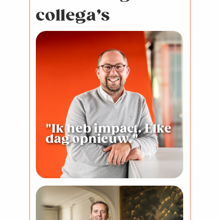
collega’s
"Ik heb impact. Elke
dag opnieuw."