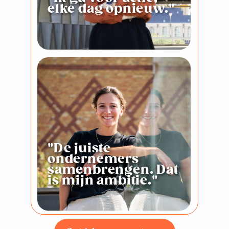
elke dag opnieuw."
"De juiste
ondernemers
samenbrengen. Dat
is mijn ambitie."