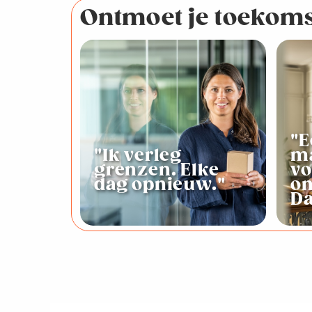
Ontmoet je toekoms
"E
"Ik verleg
m
grenzen. Elke
vo
dag opnieuw."
o
Da