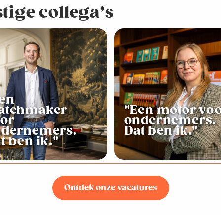
tige collega’s
en
atchmaker
"Een motor vo
or
ondernemers.
ndernemers.
Dat ben ik."
t ben ik."
Ontdek onze vacatures