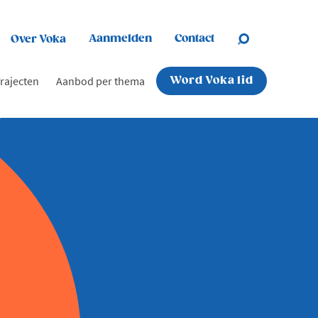
Aanmelden
Contact
Over Voka
rajecten
Aanbod per thema
Word Voka lid