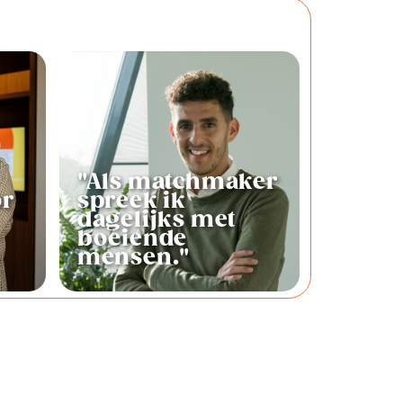
"Als matchmaker
or
spreek ik
dagelijks met
boeiende
mensen."