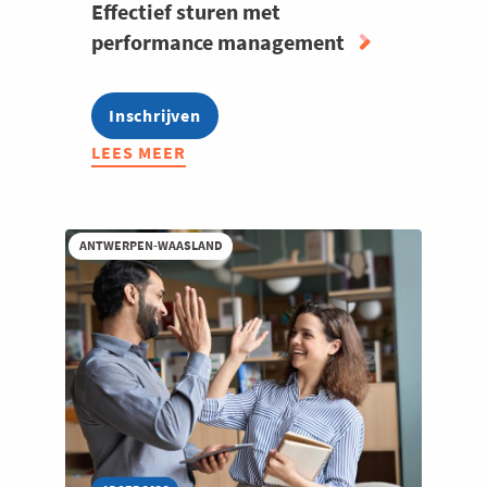
Effectief sturen met
performance management
Inschrijven
LEES MEER
ABOUT
EFFECTIEF
STUREN
MET
ANTWERPEN-WAASLAND
PERFORMANCE
MANAGEMENT