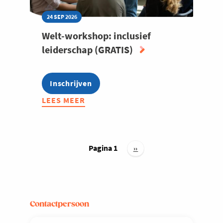
24 SEP 2026
Welt-workshop: inclusief
leiderschap (GRATIS)
Inschrijven
LEES MEER
ABOUT
WELT-
WORKSHOP:
INCLUSIEF
Paginering
LEIDERSCHAP
Pagina 1
Volgende
››
pagina
(GRATIS)
Contactpersoon