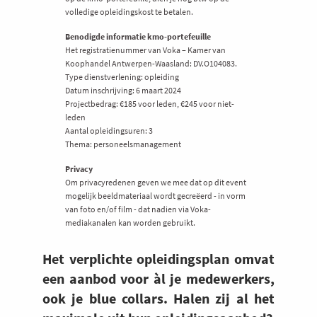
volledige opleidingskost te betalen.
Benodigde informatie kmo-portefeuille
Het registratienummer van Voka – Kamer van
Koophandel Antwerpen-Waasland: DV.O104083.
Type dienstverlening: opleiding
Datum inschrijving: 6 maart 2024
Projectbedrag: €185 voor leden, €245 voor niet-
leden
Aantal opleidingsuren: 3
Thema: personeelsmanagement
Privacy
Om privacyredenen geven we mee dat op dit event
mogelijk beeldmateriaal wordt gecreëerd - in vorm
van foto en/of film - dat nadien via Voka-
mediakanalen kan worden gebruikt.
Het verplichte opleidingsplan omvat
een aanbod voor àl je medewerkers,
ook je blue collars. Halen zij al het