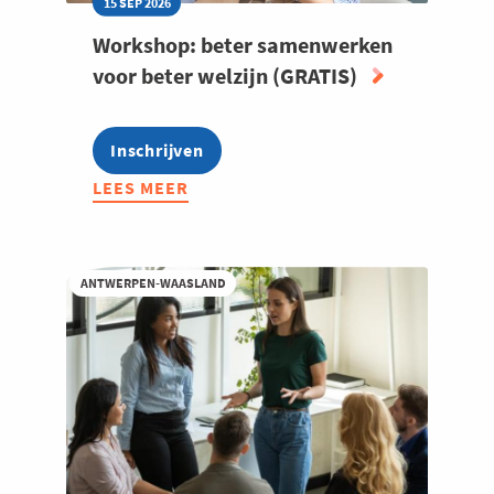
15 SEP 2026
Workshop: beter samenwerken
voor beter welzijn (GRATIS)
Inschrijven
LEES MEER
ABOUT
WORKSHOP:
BETER
SAMENWERKEN
ANTWERPEN-WAASLAND
VOOR
BETER
WELZIJN
(GRATIS)