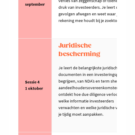
verlies van zeggenschap of toenemende
september
druk van investeerders. Je leert deze
gevolgen afwegen en weet waar je best
rekening mee houdt bij je zoektocht.
Juridische
bescherming
Je leert de belangrijkste juridische
documenten in een investeringsproces
begrijpen, van NDA’s en term sheets tot
Sessie 4
aandeelhoudersovereenkomsten. Je
1 oktober
ontdekt hoe due diligence verloopt,
welke informatie investeerders
verwachten en welke juridische valkuilen
je tijdig moet aanpakken.