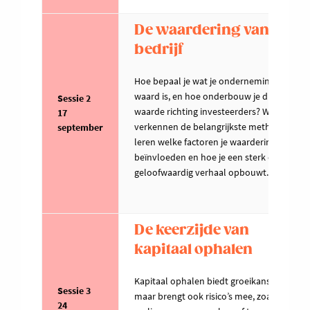
De waardering van je
bedrijf
Hoe bepaal je wat je onderneming écht
waard is, en hoe onderbouw je die
Sessie 2
waarde richting investeerders? We
17
verkennen de belangrijkste methodes,
september
leren welke factoren je waardering
beïnvloeden en hoe je een sterk en
geloofwaardig verhaal opbouwt.
De keerzijde van
kapitaal ophalen
Kapitaal ophalen biedt groeikansen,
Sessie 3
maar brengt ook risico’s mee, zoals
24