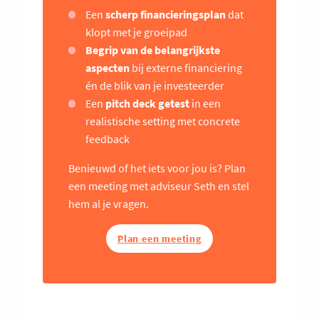
Een
scherp financieringsplan
dat
klopt met je groeipad
Begrip van de belangrijkste
aspecten
bij externe financiering
én de blik van je investeerder
Een
pitch deck getest
in een
realistische setting met concrete
feedback
Benieuwd of het iets voor jou is? Plan
een meeting met adviseur Seth en stel
hem al je vragen.
Plan een meeting