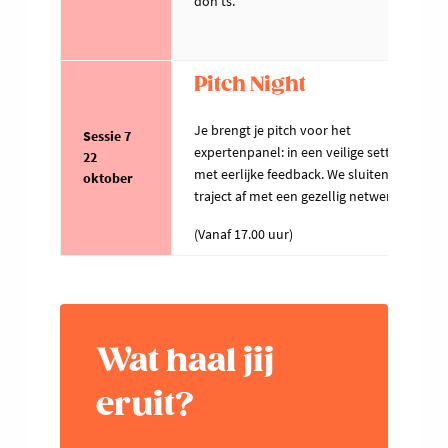
don'ts.
Pitch Night
Je brengt je pitch voor het
Sessie 7
expertenpanel: in een veilige setting en
22
met eerlijke feedback. We sluiten dit
oktober
traject af met een gezellig netwerkdiner.
(Vanaf 17.00 uur)
Wat haal jij
eruit?