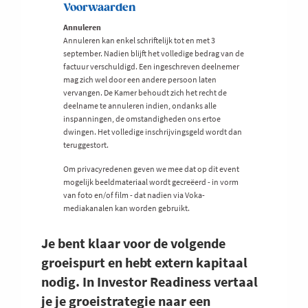
Voorwaarden
Annuleren
Annuleren kan enkel schriftelijk tot en met 3
september. Nadien blijft het volledige bedrag van de
factuur verschuldigd. Een ingeschreven deelnemer
mag zich wel door een andere persoon laten
vervangen. De Kamer behoudt zich het recht de
deelname te annuleren indien, ondanks alle
inspanningen, de omstandigheden ons ertoe
dwingen. Het volledige inschrijvingsgeld wordt dan
teruggestort.
Om privacyredenen geven we mee dat op dit event
mogelijk beeldmateriaal wordt gecreëerd - in vorm
van foto en/of film - dat nadien via Voka-
mediakanalen kan worden gebruikt.
Je bent klaar voor de volgende
groeispurt en hebt extern kapitaal
nodig. In Investor Readiness vertaal
je je groeistrategie naar een