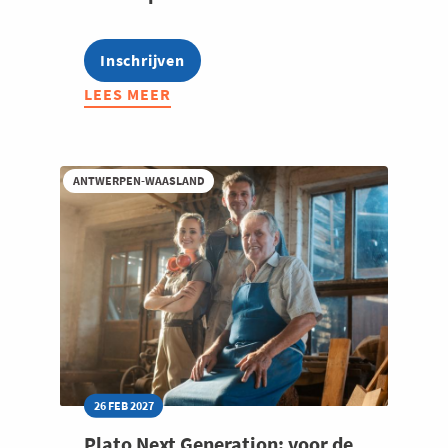
Inschrijven
LEES MEER
ABOUT
PLATO
ALGEMEEN
MANAGEMENT:
ANTWERPEN-WAASLAND
ANTWERPEN
ZUIDRAND
26 FEB 2027
Plato Next Generation: voor de