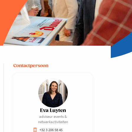
Contactpersoon
Eva Luyten
adviseur events &
netwerkactiviteiten
+32 3 206 58 45