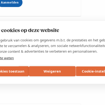
Aanmelden
 cookies op deze website
dernemers in theater Het Klokhuis. Geen café-avond zo
e aan de toog en dat verhaal bracht ondernemer Julien De Wit.
ebruik van cookies om gegevens m.b.t. de prestaties en het geb
n pot en pint en ging in op hoe je van crisis, opportuniteit kan
te te verzamelen & analyseren, om sociale netwerkfunctionaliteit
onze content & advertenties te verbeteren en personaliseren.
te weten
okies toestaan
Weigeren
Cookie-inste
rofiel aan op onze website om de foto's te bekijken.