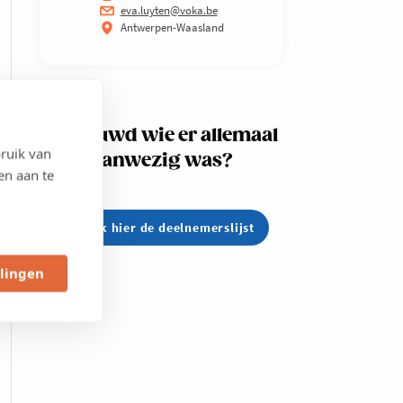
eva.luyten@voka.be
Antwerpen-Waasland
Benieuwd wie er allemaal
ruik van
aanwezig was?
en aan te
Bekijk hier de deelnemerslijst
llingen