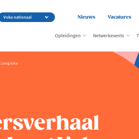
Nieuws
Vacatures
Opleidingen
Netwerkevents
T
t Jong Voka
rsverhaal