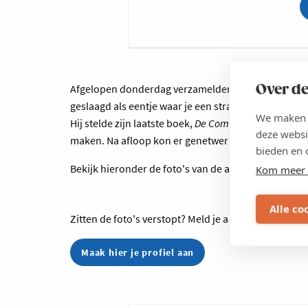
Over de
Afgelopen donderdag verzamelden zo'n 50 jonge on
geslaagd als eentje waar je een straf verhaal hoord
We maken g
Hij stelde zijn laatste boek,
De Comeback
voor tusse
deze websi
maken. Na afloop kon er genetwerkt worden
bieden en 
Bekijk hieronder de foto's van de avond
Kom meer 
Alle co
Zitten de foto's verstopt? Meld je aan of maak een p
Maak hier je profiel aan