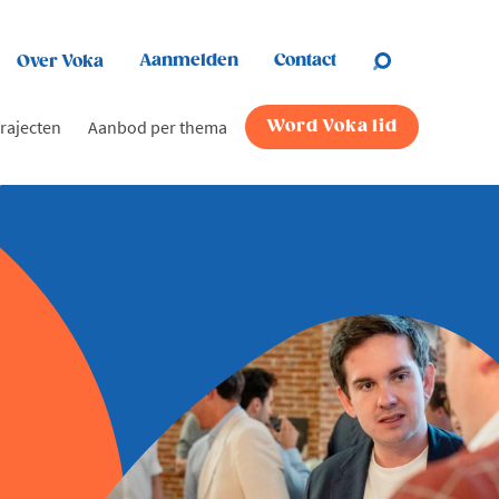
Aanmelden
Contact
Over Voka
rajecten
Aanbod per thema
Word Voka lid