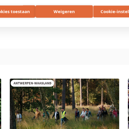
okies toestaan
Weigeren
Cookie-inste
ANTWERPEN-WAASLAND