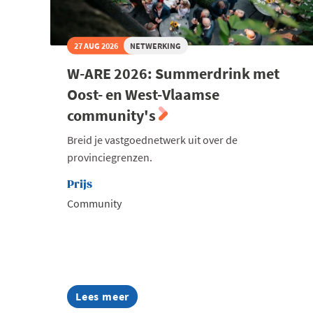
27 AUG 2026
NETWERKING
W-ARE 2026: Summerdrink met
Oost- en West-Vlaamse
community's
Breid je vastgoednetwerk uit over de
provinciegrenzen.
Prijs
Community
Lees meer
about
W-