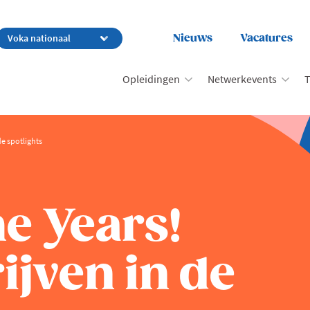
Nieuws
Vacatures
Opleidingen
Netwerkevents
T
de spotlights
he Years!
ijven in de