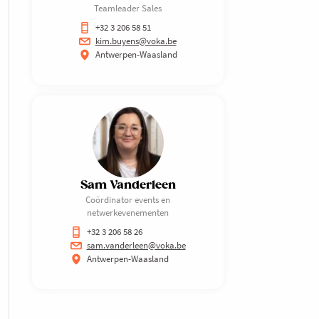
Teamleader Sales
+32 3 206 58 51
kim.buyens@voka.be
Antwerpen-Waasland
Sam Vanderleen
Coördinator events en
netwerkevenementen
+32 3 206 58 26
sam.vanderleen@voka.be
Antwerpen-Waasland