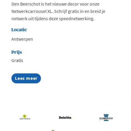
Den Beerschot is het nieuwe decor voor onze
Netwerkcarrousel XL. Schrijf gratis in en breid je
netwerk uit tijdens deze speednetwerking.
Locatie
Antwerpen
Prijs
Gratis
Lees meer
about
Netwerkcarrousel
XL
bij
K.
Beerschot
V.A.
(GRATIS)