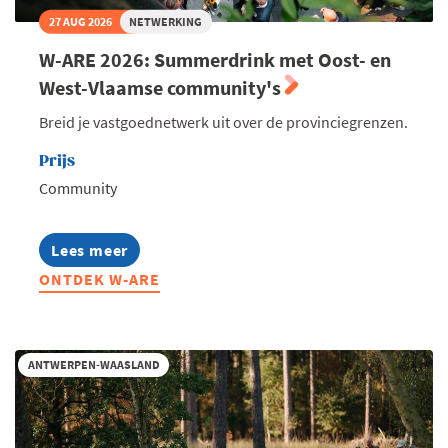
27 AUG 2026
NETWERKING
W-ARE 2026: Summerdrink met Oost- en
West-Vlaamse community's
Breid je vastgoednetwerk uit over de provinciegrenzen.
Prijs
Community
Lees meer
about
W-
ONTDEK W-ARE
ARE
2026:
Summerdrink
met
Oost-
ANTWERPEN-WAASLAND
en
West-
Vlaamse
community's