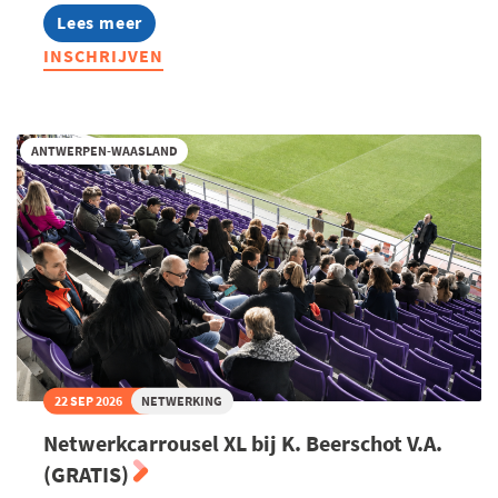
Lees meer
about
Netwerkwandeling
INSCHRIJVEN
Boom
(GRATIS)
ANTWERPEN-WAASLAND
22 SEP 2026
NETWERKING
Netwerkcarrousel XL bij K. Beerschot V.A.
(GRATIS)