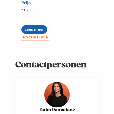
Prijs
€1.200
Lees meer
about
Lerend
INSCHRIJVEN
netwerk:
Sustainable
Supply
Chain
Contactpersonen
Fatim Ramadane