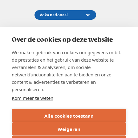
Koningsstraat 154-158, 1000 Brussel
02 229 81 11
Over de cookies op deze website
info@voka.be
We maken gebruik van cookies om gegevens m.b.t.
de prestaties en het gebruik van deze website te
verzamelen & analyseren, om sociale
netwerkfunctionaliteiten aan te bieden en onze
content & advertenties te verbeteren en
EN
personaliseren.
Pers
Nieuwsbrief
Kom meer te weten
Vacatures
Word lid
Alle cookies toestaan
Voka 2026
Algemene voorwaarden
Weigeren
Privacyverklaring
Cookie verklaring