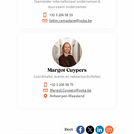
Teamleider internationaal ondernemen &
duurzaam ondernemen
+32 3 206 58 19
fatim.ramadane@voka.be
Margot Cuypers
Coördinator events en netwerkactiviteiten
+32 3 206 58 75
Margot.Cuypers@voka.be
Antwerpen-Waasland
Deel