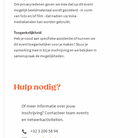
Om privacyredenen geven we mee dat op dit event
mogelijk beeldmateriaal wordt gecreëerd - in vorm
van foto en/of film - dat nadien via Voka-
mediakanalen kan worden gebruikt.
Toegankelijkheid
Heb je nood aan specifieke assistentie of kunnen we
dit event toegankelijker voor je maken? Stuur je
opmerking mee in bij je inschrijving en we bekijken in
samenspraak de mogelijkheden.
Hulp nodig?
Of meer informatie over jouw
inschrijving? Contacteer team events
en netwerkactiviteiten.
+32 3 206 58 94