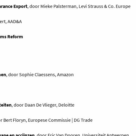
earance Export
, door Mieke Palsterman, Levi Strauss & Co. Europe
aert, AAD&A
toms Reform
men
, door Sophie Claessens, Amazon
teiten
, door Daan De Vlieger, Deloitte
or Bert Floryn, Europese Commissie | DG Trade
uane en accijnzen
, door Eric Van Dooren, Universiteit Antwerpen