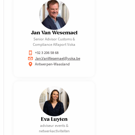
Jan Van Wesemael
Senior Advisor Customs &
Compliance Alfaport Voka
+32 3 206 58 68
Jan.VanWesemael@voka.be
Antwerpen-Waasland
Eva Luyten
adviseur events &
netwerkactiviteiten