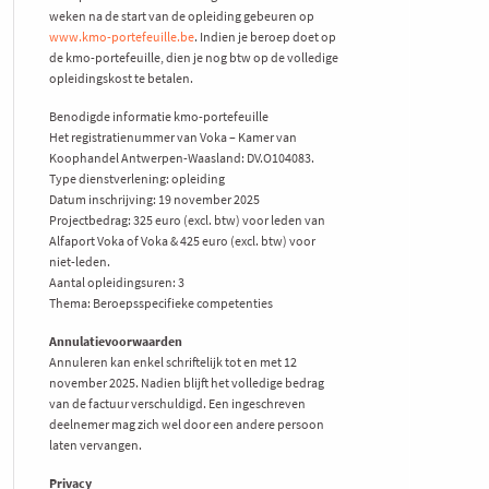
weken na de start van de opleiding gebeuren op
www.kmo-portefeuille.be
. Indien je beroep doet op
de kmo-portefeuille, dien je nog btw op de volledige
opleidingskost te betalen.
Benodigde informatie kmo-portefeuille
Het registratienummer van Voka – Kamer van
Koophandel Antwerpen-Waasland: DV.O104083.
Type dienstverlening: opleiding
Datum inschrijving: 19 november 2025
Projectbedrag: 325 euro (excl. btw) voor leden van
Alfaport Voka of Voka & 425 euro (excl. btw) voor
niet-leden.
Aantal opleidingsuren: 3
Thema: Beroepsspecifieke competenties
Annulatievoorwaarden
Annuleren kan enkel schriftelijk tot en met 12
november 2025. Nadien blijft het volledige bedrag
van de factuur verschuldigd. Een ingeschreven
deelnemer mag zich wel door een andere persoon
laten vervangen.
Privacy