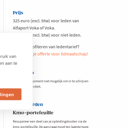
Prijs
325 euro (excl. btw) voor leden van
Alfaport Voka of Voka.
425 euro (excl. btw) voor niet-leden.
Meteen profiteren van ledentarief?
Vraag hier je offerte voor lidmaatschap!
ruik van
en aan te
Extra info
Het is op dit moment niet mogelijk om in te schrijven
voor deze activiteit.
llingen
Voorwaarden
Kmo-portefeuille
Recupereer een deel van je opleidingskosten via de
kmo-portefeuille. De aanvraag moet ten laatste twee