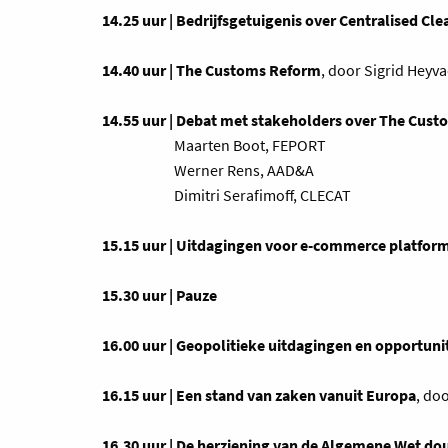
14.25 uur | Bedrijfsgetuigenis over Centralised Cl
14.40 uur | The Customs Reform
, door Sigrid Heyv
14.55 uur | Debat met stakeholders over The Cus
Maarten Boot, FEPORT
Werner Rens, AAD&A
Dimitri Serafimoff, CLECAT
15.15 uur | Uitdagingen voor e-commerce platfor
15.30 uur | Pauze
16.00 uur | Geopolitieke uitdagingen en opportuni
16.15 uur | Een stand van zaken vanuit Europa
, do
16.30 uur | De herziening van de Algemene Wet do