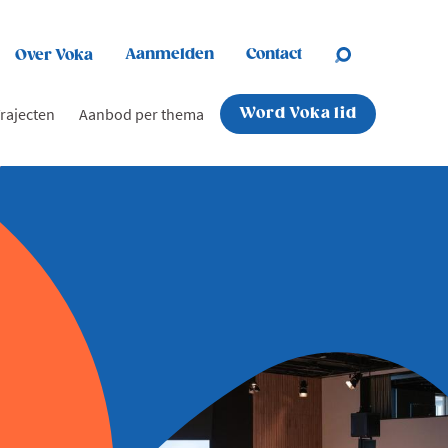
Aanmelden
Contact
Over Voka
rajecten
Aanbod per thema
Word Voka lid