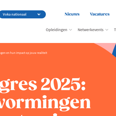
Nieuws
Vacatures
Opleidingen
Netwerkevents
T
en en hun impact op jouw realiteit
res 2025:
vormingen