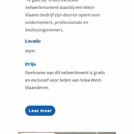
netwerkmoment waarbij een West-
Vlaams bedrijf zijn deuren opent voor
ondernemers, professionals en
beslissingsnemers.
Locatie
Ieper
Prijs
Deelname aan dit netwerkevent is gratis
en exclusief voor leden van Voka West-
Vlaanderen.
Lees meer
about
Te
gast
bij
Connect