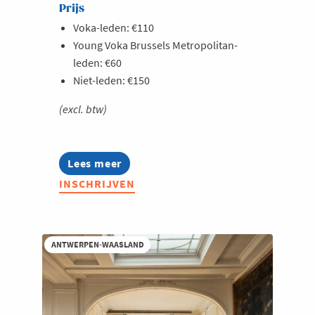
Prijs
Voka-leden: €110
Young Voka Brussels Metropolitan-
leden: €60
Niet-leden: €150
(excl. btw)
Lees meer
about
Metropolitan
INSCHRIJVEN
Cultural
Night
2026
ANTWERPEN-WAASLAND