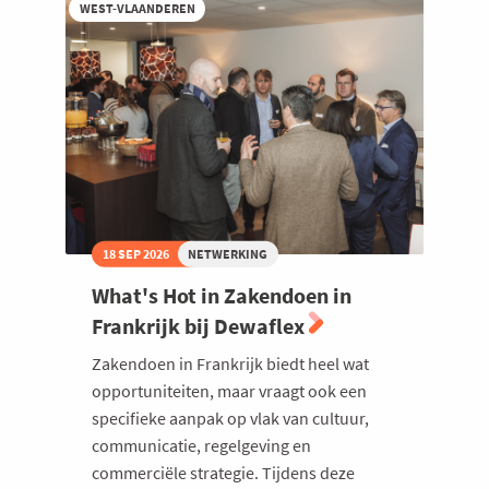
WEST-VLAANDEREN
Group
Belgium
18 SEP 2026
NETWERKING
What's Hot in Zakendoen in
Frankrijk bij Dewaflex
Zakendoen in Frankrijk biedt heel wat
opportuniteiten, maar vraagt ook een
specifieke aanpak op vlak van cultuur,
communicatie, regelgeving en
commerciële strategie. Tijdens deze