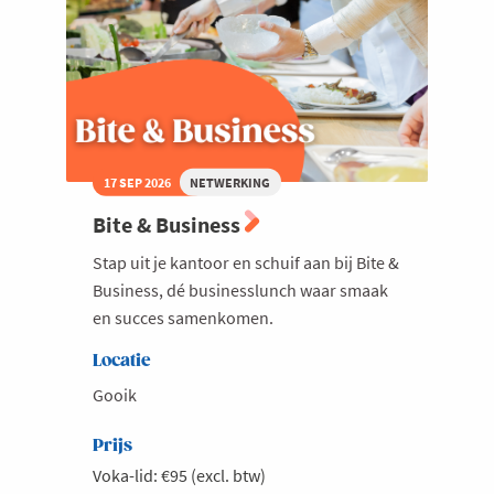
de
hand
van
testcases
17 SEP 2026
NETWERKING
Bite & Business
Stap uit je kantoor en schuif aan bij Bite &
Business, dé businesslunch waar smaak
en succes samenkomen.
Locatie
Gooik
Prijs
Voka-lid: €95 (excl. btw)