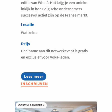
editie van What’s Hot krijg je een unieke
inkijk in hoe Belgische ondernemers
succesvol actief zijn op de Franse markt.
Locatie
Wattrelos
Prijs
Deelname aan dit netwerkevent is gratis
en exclusief voor Voka-leden.
Lees meer
about
What's
INSCHRIJVEN
Hot
in
Zakendoen
in
Frankrijk
OOST-VLAANDEREN
bij