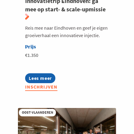
Innovatietrip Eindhoven: ga
mee op start- & scale-upmissie
Reis mee naar Eindhoven en geef je eigen
groeiverhaal een innovatieve injectie.
Prijs
€1.350
Lees meer
about
Innovatietrip
INSCHRIJVEN
Eindhoven:
ga
mee
op
start-
OOST-VLAANDEREN
&
scale-
upmissie