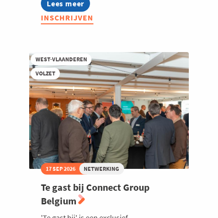
Lees meer
about
Infosessie
INSCHRIJVEN
Techtrip
2027
WEST-VLAANDEREN
VOLZET
17 SEP 2026
NETWERKING
Te gast bij Connect Group
Belgium
'Te gast bij' is een exclusief