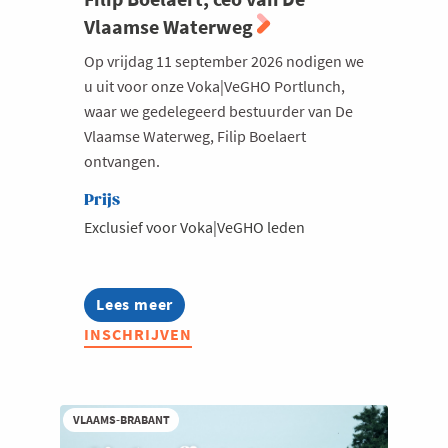
Vlaamse Waterweg
Op vrijdag 11 september 2026 nodigen we
u uit voor onze Voka|VeGHO Portlunch,
waar we gedelegeerd bestuurder van De
Vlaamse Waterweg, Filip Boelaert
ontvangen.
Prijs
Exclusief voor Voka|VeGHO leden
Lees meer
about
Voka|VeGHO
INSCHRIJVEN
Portlunch
met
Filip
Boelaert,
ceo
VLAAMS-BRABANT
van