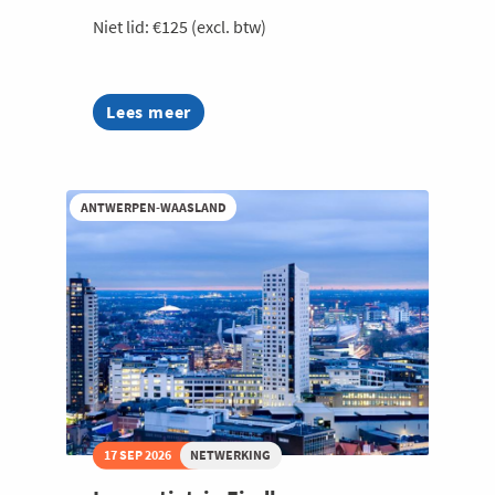
Niet lid: €125 (excl. btw)
Lees meer
about
Bite
&
Business
ANTWERPEN-WAASLAND
17 SEP 2026
NETWERKING