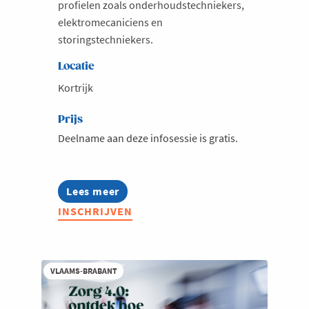
profielen zoals onderhoudstechniekers,
elektromecaniciens en
storingstechniekers.
Locatie
Kortrijk
Prijs
Deelname aan deze infosessie is gratis.
Lees meer
about
Infosessie:
INSCHRIJVEN
Talentmissie
Zuid-
Afrika
VLAAMS-BRABANT