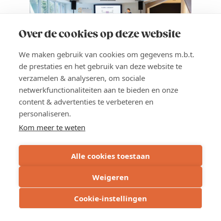
Dewaflex
Over de cookies op deze website
We maken gebruik van cookies om gegevens m.b.t.
de prestaties en het gebruik van deze website te
verzamelen & analyseren, om sociale
netwerkfunctionaliteiten aan te bieden en onze
18 SEP 2026
NETWERKING
content & advertenties te verbeteren en
personaliseren.
Smarketing Event
Kom meer te weten
Sales en marketing die écht
samenwerken, daar ontstaan de sterkste
Alle cookies toestaan
resultaten. Op het Smarketing Event
brengen we beide teams dichter bij
Weigeren
elkaar.
Cookie-instellingen
Locatie
Gent