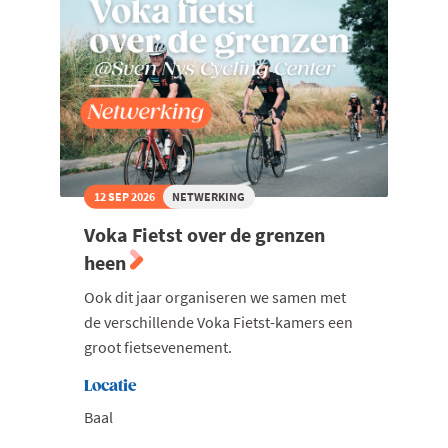
De
Vlaamse
Waterweg
12 SEP 2026
NETWERKING
Voka Fietst over de grenzen
heen
Ook dit jaar organiseren we samen met
de verschillende Voka Fietst-kamers een
groot fietsevenement.
Locatie
Baal