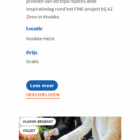
proeven van dit topic tijdens deze
inspiratiedag rond het FINE-project bij AZ
Zeno in Knokke.
Locatie
Knokke-Heist
Prijs
Gratis
Lees meer
about
Zorg
INSCHRIJVEN
4.0:
ontdek
hoe
zorgondernemingen
nieuwe
VLAAMS-BRABANT
technologieën
VOLZET
omarmen
aan