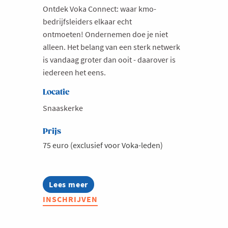
Ontdek Voka Connect: waar kmo-
bedrijfsleiders elkaar echt
ontmoeten! Ondernemen doe je niet
alleen. Het belang van een sterk netwerk
is vandaag groter dan ooit - daarover is
iedereen het eens.
Locatie
Snaaskerke
Prijs
75 euro (exclusief voor Voka-leden)
Lees meer
about
Voka
INSCHRIJVEN
Connect
@
Lithobeton