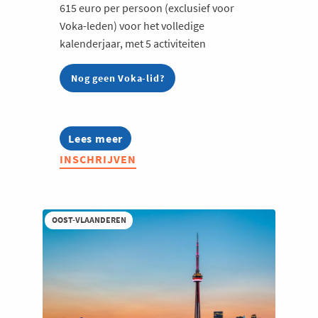
615 euro per persoon (exclusief voor
Voka-leden) voor het volledige
kalenderjaar, met 5 activiteiten
Nog geen Voka-lid?
Lees meer
about
Food
INSCHRIJVEN
&
Beverage
Community
2026
OOST-VLAANDEREN