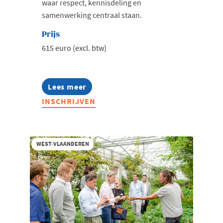
waar respect, kennisdeling en
samenwerking centraal staan.
Prijs
615 euro (excl. btw)
Lees meer
about
Food
INSCHRIJVEN
&
Beverage
Community
2026-
2027
WEST-VLAANDEREN