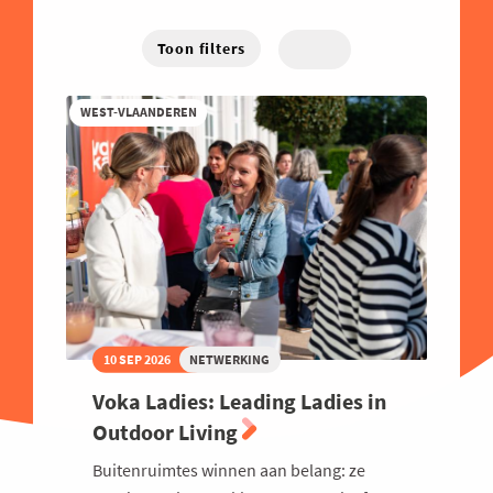
Energie
West-Vlaanderen
Hybride
Traject
Familiebedrijven
Toon filters
Online
Financieel
WEST-VLAANDEREN
Good Governance
Groeien
Haven
Human Resources
Industrie
Innovatie
Internationaal Ondernemen
10 SEP 2026
NETWERKING
Juridisch
Voka Ladies: Leading Ladies in
Logistiek en Transport
Outdoor Living
Luchtvaart
Buitenruimtes winnen aan belang: ze
Marketing & Sales