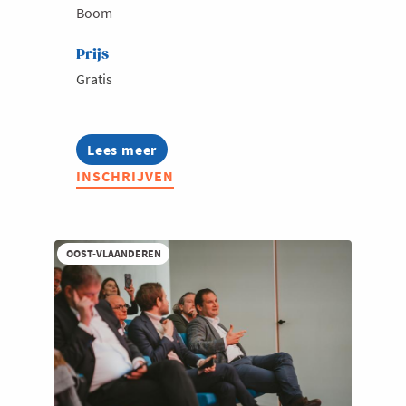
Boom
Prijs
Gratis
Lees meer
about
Netwerkwandeling
INSCHRIJVEN
Boom
(GRATIS)
OOST-VLAANDEREN