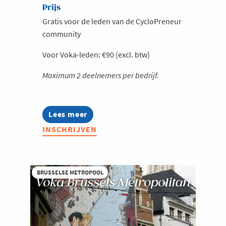
Prijs
Gratis voor de leden van de CycloPreneur
community
Voor Voka-leden: €90 (excl. btw)
Maximum 2 deelnemers per bedrijf.
Lees meer
about
Voka
INSCHRIJVEN
Fietst
over
de
grenzen
heen
BRUSSELSE METROPOOL