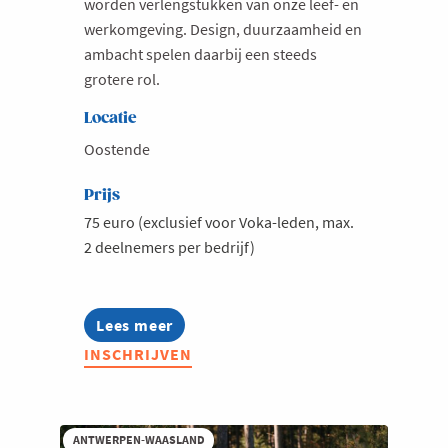
worden verlengstukken van onze leef- en
werkomgeving. Design, duurzaamheid en
Milieu
ambacht spelen daarbij een steeds
Mobiliteit
grotere rol.
Netwerking
Locatie
Onderwijs
Oostende
Opvolging en Overname
Prijs
Persoonlijke vaardigheden
75 euro (exclusief voor Voka-leden, max.
Regeringsvorming
2 deelnemers per bedrijf)
Retail
Ruimtelijke ordening en Infrastructuur
Lees meer
about
Scale-ups
Voka
INSCHRIJVEN
Ladies:
Starten
Leading
Ladies
Strategie
in
Outdoor
Supply Chain
ANTWERPEN-WAASLAND