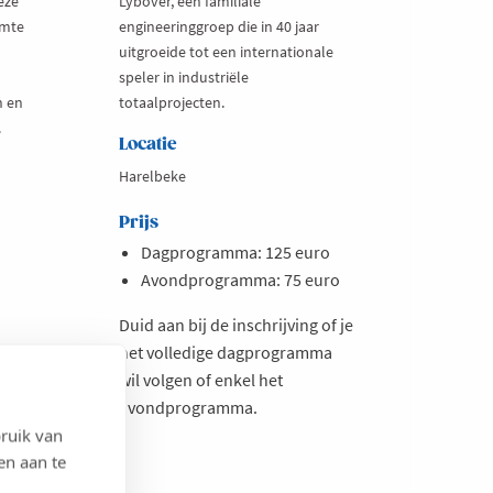
eze
Lybover, een familiale
imte
engineeringgroep die in 40 jaar
uitgroeide tot een internationale
speler in industriële
n en
totaalprojecten.
.
Locatie
Harelbeke
Prijs
Dagprogramma: 125 euro
Avondprogramma: 75 euro
Duid aan bij de inschrijving of je
het volledige dagprogramma
wil volgen of enkel het
avondprogramma.
ruik van
en aan te