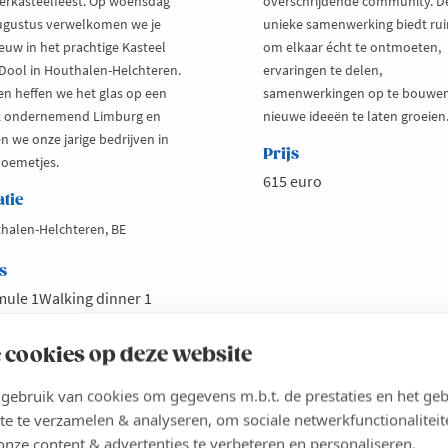
steelfeest. Op woensdag
overschrijdende community. D
ugustus verwelkomen we je
unieke samenwerking biedt ru
euw in het prachtige Kasteel
om elkaar écht te ontmoeten,
Dool in Houthalen-Helchteren.
ervaringen te delen,
n heffen we het glas op een
samenwerkingen op te bouwe
k ondernemend Limburg en
nieuwe ideeën te laten groeien
n we onze jarige bedrijven in
Prijs
loemetjes.
615 euro
atie
halen-Helchteren, BE
s
ule 1Walking dinner 1
. - €235,00Formule
ated dinner 8 pers. -
 cookies op deze website
480,00Formule 2bSeated
er 10 pers. -
ebruik van cookies om gegevens m.b.t. de prestaties en het geb
100,00Formule 2cSeated
te te verzamelen & analyseren, om sociale netwerkfunctionaliteit
e...
onze content & advertenties te verbeteren en personaliseren.