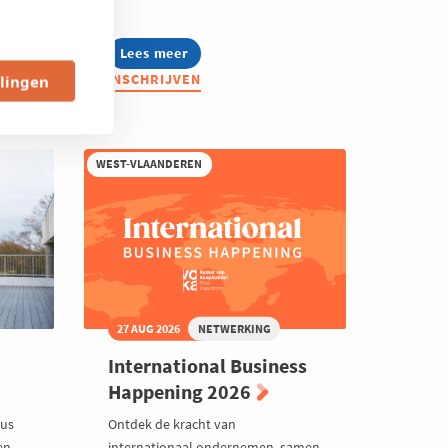
Lees meer
about
Jong
INSCHRIJVEN
llingen
Voka
on
Tour
-
Roots.
WEST-VLAANDEREN
Reinvented.
27 AUG 2026
NETWERKING
International Business
Happening 2026
tus
Ontdek de kracht van
en
internationaal ondernemen, samen