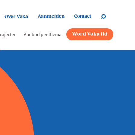
Aanmelden
Contact
Over Voka
rajecten
Aanbod per thema
Word Voka lid