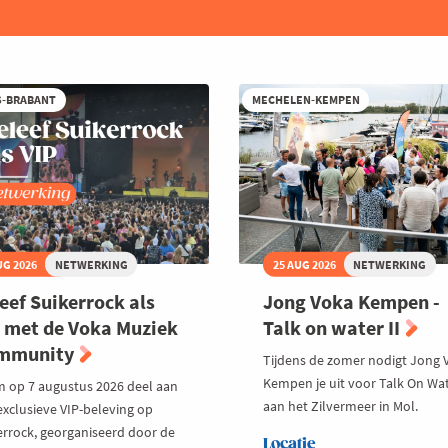
S-BRABANT
MECHELEN-KEMPEN
UG 2026
NETWERKING
25 AUG 2026
NETWERKING
eef Suikerrock als
Jong Voka Kempen -
 met de Voka Muziek
Talk on water II
mmunity
Tijdens de zomer nodigt Jong 
Kempen je uit voor Talk On Wat
 op 7 augustus 2026 deel aan
aan het Zilvermeer in Mol.
exclusieve VIP-beleving op
errock, georganiseerd door de
Locatie