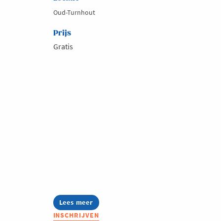
Oud-Turnhout
Prijs
Gratis
Lees meer
about
Ondernemend
INSCHRIJVEN
Turnhout