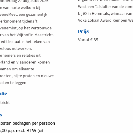
onderdag 27 augustus 2026
West een “afsluiter van de zom
je van harte welkom bij
bij iO in Herentals, winnaar van
veneMeet: een gezamenlijk
Voka Lokaal Award Kempen We
erkmoment tijdens ’t
venemint, op het vertrouwde
Prijs
 van het Vrijthof in Maastricht.
Vanaf € 35
editie staat in het teken van
zeloos netwerken.
rnemers en relaties uit
rland en Vlaanderen komen
 samen om elkaar te
oeten, bij te praten en nieuwe
acten te leggen.
atie
tricht
s
osten bedragen per persoon
,00 p.p. excl. BTW (dit