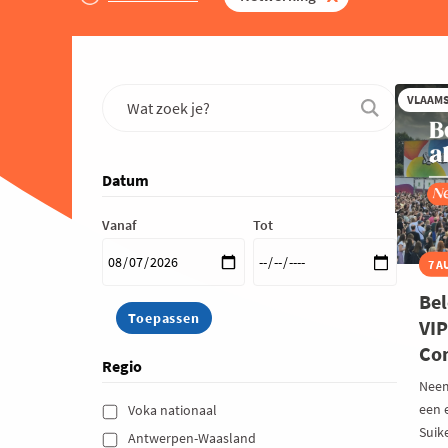
VLAAM
Datum
Vanaf
Tot
7 A
Bel
VIP
Co
Regio
Neem
een 
Voka nationaal 
Suik
Antwerpen-Waasland 