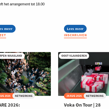
eft het arrangement tot 18.00
.
es meer
out
Lees meer
about
enzeloos
West
ZET
INSCHRIJVEN
twerkevent
goes
AI:
euveneMeet
Zomeravond
bij
iO
RPEN-WAASLAND
OOST-VLAANDEREN
AUG 2026
NETWERKING
28 AUG 2026
NETWERKING
ARE 2026:
Voka On Tour | 28