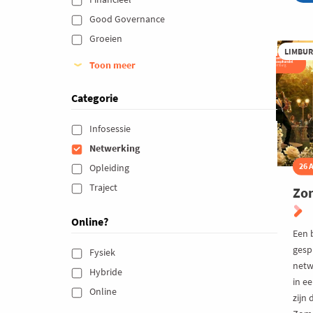
Be
Su
Good Governance 
al
Groeien 
VI
m
LIMBU
de
Toon meer
Vo
Mu
Categorie
C
Infosessie 
Netwerking 
26 
Opleiding 
Traject 
Zom
Online?
Een 
gesp
Fysiek 
netw
Hybride 
in ee
Online 
zijn 