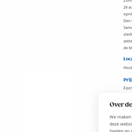
Zomerka
26 a
opni
Den 
Same
ster
zette
de b
Loc
Hout
Prij
Form
pers
2aSe
Over de
€2.
dinn
We maken g
€3.
deze websi
dinn
bieden en 