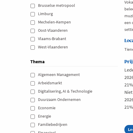
Voka
Brusselse metropool 
bele
Limburg 
muzi
Mechelen-Kempen 
een 
setti
Oost-Vlaanderen 
Vlaams-Brabant 
Loc
West-Vlaanderen 
Tien
Thema
Prij
Led
Algemeen Management 
2026
Arbeidsmarkt 
21% 
Digitalisering, AI & Technologie 
Nie
2026
Duurzaam Ondernemen 
21% 
Economie 
Energie 
Familiebedrijven 
Le
ab
Financieel 