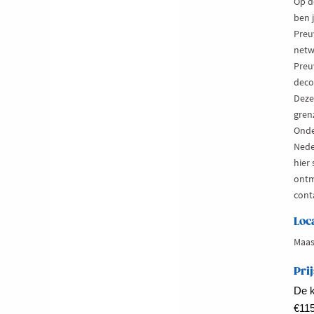
Op d
ben 
Preu
netw
Preu
decor
Deze 
gren
Onde
Nede
hier
ontm
cont
Loc
Maas
Prij
De k
€115