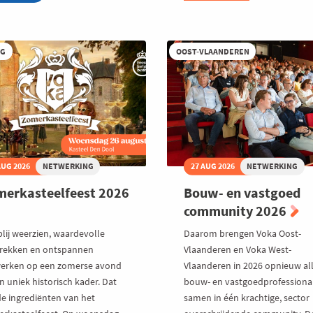
leef
Kempen
ikerrock
-
s
Talk
P
on
et
RG
OOST-VLAANDEREN
water
II
ka
ziek
ommunity
AUG 2026
NETWERKING
27 AUG 2026
NETWERKING
erkasteelfeest 2026
Bouw- en vastgoed
community 2026
blij weerzien, waardevolle
Daarom brengen Voka Oost-
rekken en ontspannen
Vlaanderen en Voka West-
erken op een zomerse avond
Vlaanderen in 2026 opnieuw al
n uniek historisch kader. Dat
bouw- en vastgoedprofessiona
de ingrediënten van het
samen in één krachtige, sector