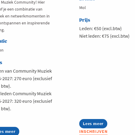
 Muziek Community! Hier
Mol
ef je een combinatie van
ek en netwerkmomenten in
Prijs
ontspannen en inspirerende
Leden: €50 (excl.btw)
ng.
Niet leden: €75 (excl.btw)
atie
en
s
en van Community Muziek
-2027: 270 euro (exclusief
btw).
t leden Community Muziek
-2027: 320 euro (exclusief
btw).
Lees meer
about
Jong
es meer
out
INSCHRIJVEN
Voka