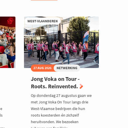
-
Te
gast
bij
WEST-VLAANDEREN
De
Troef
27 AUG 2026
NETWERKING
Jong Voka on Tour -
Roots. Reinvented.
Op donderdag 27 augustus gaan we
met Jong Voka On Tour langs drie
le
West-Vlaamse bedrijven die hun
ls
roots koesterden én zichzelf
heruitvonden. We bezoeken