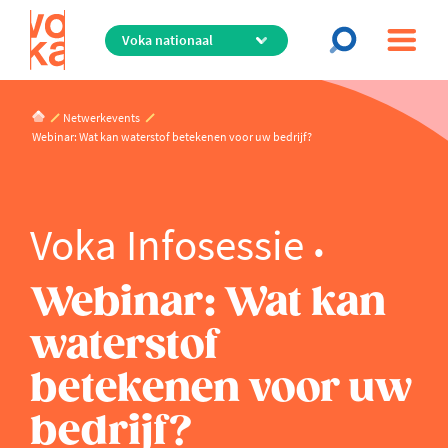
Overslaan
en
naar
de
inhoud
Netwerkevents
gaan
Webinar: Wat kan waterstof betekenen voor uw bedrijf?
Voka Infosessie
Webinar: Wat kan
waterstof
betekenen voor uw
bedrijf?