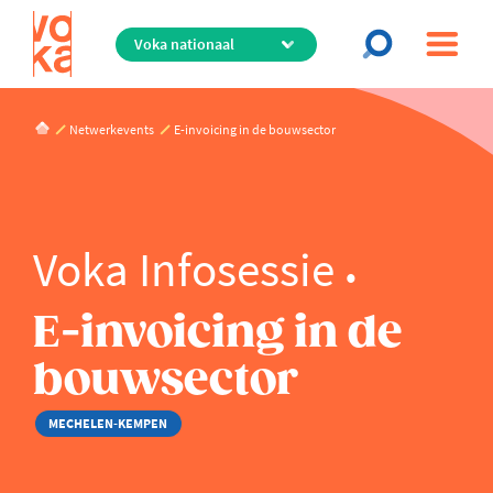
Overslaan
en
naar
de
inhoud
Netwerkevents
E-invoicing in de bouwsector
gaan
Voka Infosessie
E-invoicing in de
bouwsector
MECHELEN-KEMPEN