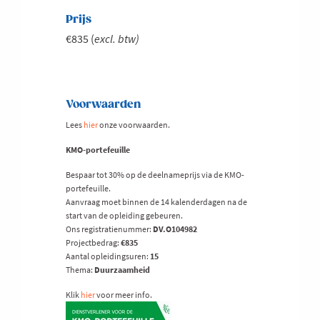
Prijs
€835 (
excl. btw)
Voorwaarden
Lees
hier
onze voorwaarden.
KMO-portefeuille
Bespaar tot 30% op de deelnameprijs via de KMO-
portefeuille.
Aanvraag moet binnen de 14 kalenderdagen na de
start van de opleiding gebeuren.
Ons registratienummer:
DV.O104982
Projectbedrag:
€835
Aantal opleidingsuren:
15
Thema:
Duurzaamheid
Klik
hier
voor meer info.