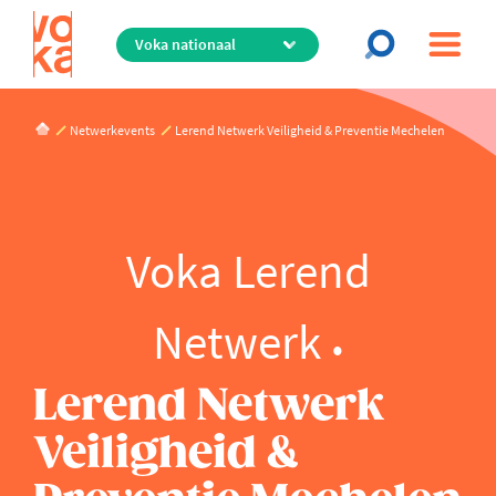
Overslaan
en
naar
de
inhoud
Netwerkevents
Lerend Netwerk Veiligheid & Preventie Mechelen
gaan
Voka Lerend
Netwerk
Lerend Netwerk
Veiligheid &