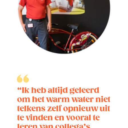
“Ik heb altijd geleerd
om het warm water niet
telkens zelf opnieuw uit
te vinden en vooral te
leren van collega’s