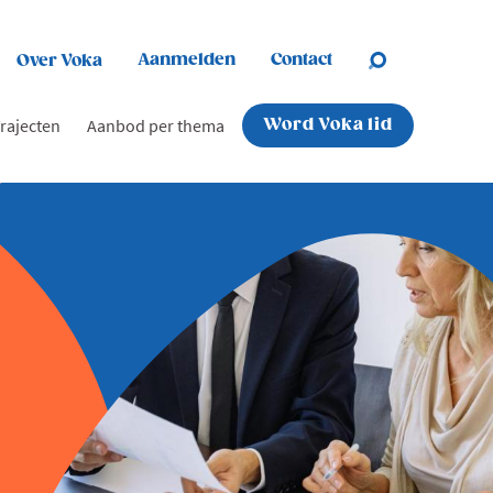
Aanmelden
Contact
Over Voka
rajecten
Aanbod per thema
Word Voka lid