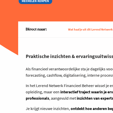
MECHELEN-KEMPEN
Direct naar:
Wat haal je uit dit Lerend Netwerk
Praktische inzichten & ervaringsuitwiss
Als financieel verantwoordelijke sta je dagelijks vo
forecasting, cashflow, digitalisering, interne proc
In het Lerend Netwerk Financieel Beheer wissel je e
opleiding, maar een
interactief traject waarin je e
professionals
, aangevuld met
inzichten van expert
Je krijgt nieuwe inzichten,
ontdekt hoe anderen be