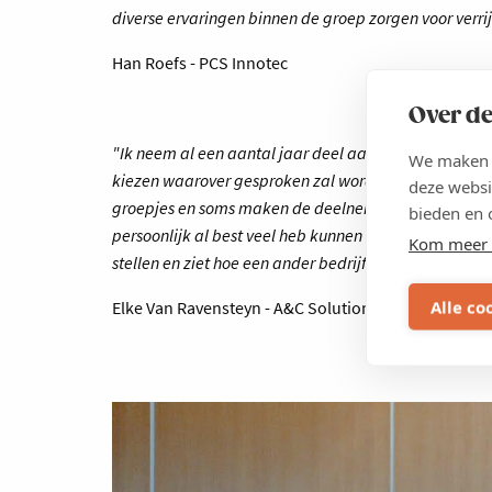
diverse ervaringen binnen de groep zorgen voor verri
Han Roefs - PCS Innotec
Over de
"Ik neem al een aantal jaar deel aan het Lerend Ne
We maken g
kiezen waarover gesproken zal worden. Soms komt er
deze websi
groepjes en soms maken de deelnemers een presentati
bieden en 
persoonlijk al best veel heb kunnen leren. Je leert
Kom meer 
stellen en ziet hoe een ander bedrijf iets opneemt."
Alle co
Elke Van Ravensteyn - A&C Solutions