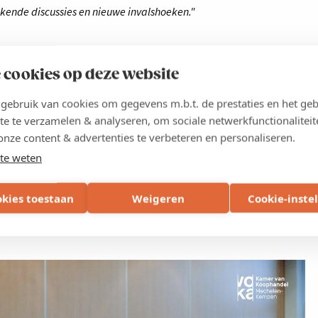
jkende discussies en nieuwe invalshoeken."
 cookies op deze website
twerk Financieel Beheer. We mogen zelf de onderwerpen mee
ebruik van cookies om gegevens m.b.t. de prestaties en het geb
 een externe expert een opleiding geven, soms zitten we samen in
te te verzamelen & analyseren, om sociale netwerkfunctionaliteit
e/case. Het is dus een interactieve leerrijke deelname waaruit ik
onze content & advertenties te verbeteren en personaliseren.
 ook de andere mensen kennen waardoor je onderling ook vragen kan
te weten
okies toestaan
Weigeren
Cookie-inste