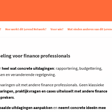
?
Hoe werkt dit Lerend Netwerk?
Voor wie?
Wat vinden anderen van dit Lere
eling voor finance professionals
or
heel wat concrete uitdagingen
: rapportering, budgettering,
essen en veranderende regelgeving.
rvaringen uit met andere finance professionals. Geen klassieke
rvaringen, praktijkvragen en cases uitwisselt met andere finance
sprekers
.
paalde uitdagingen aanpakken
en
neemt concrete ideeën mee