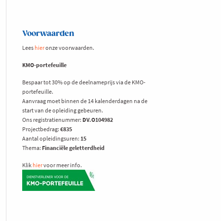
Voorwaarden
Lees
hier
onze voorwaarden.
KMO-portefeuille
Bespaar tot 30% op de deelnameprijs via de KMO-
portefeuille.
Aanvraag moet binnen de 14 kalenderdagen na de
start van de opleiding gebeuren.
Ons registratienummer:
DV.O104982
Projectbedrag:
€835
Aantal opleidingsuren:
15
Thema:
Financiële geletterdheid
Klik
hier
voor meer info.