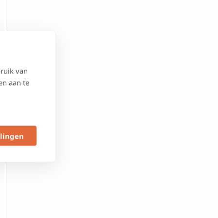
ruik van
en aan te
llingen