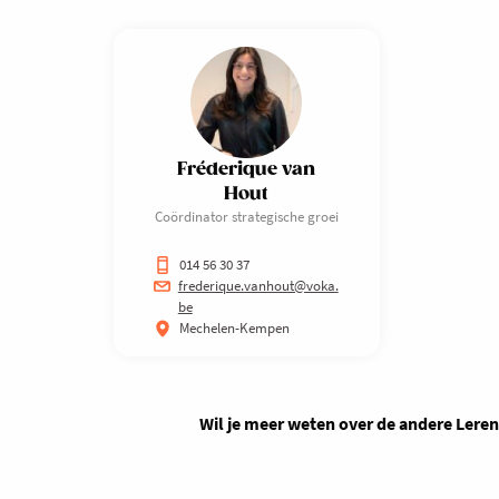
Fréderique van
Hout
Coördinator strategische groei
014 56 30 37
frederique.vanhout@voka.
be
Mechelen-Kempen
Wil je meer weten over de andere Lere