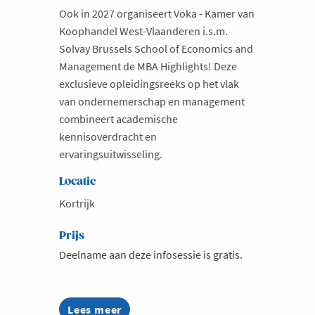
Ook in 2027 organiseert Voka - Kamer van
Milieu
Koophandel West-Vlaanderen i.s.m.
Mobiliteit
Solvay Brussels School of Economics and
Management de MBA Highlights! Deze
Netwerking
exclusieve opleidingsreeks op het vlak
Onderwijs
van ondernemerschap en management
Opvolging en Overname
combineert academische
kennisoverdracht en
Persoonlijke vaardigheden
ervaringsuitwisseling.
Regeringsvorming
Locatie
Retail
Kortrijk
Ruimtelijke ordening en Infrastructuur
Prijs
Scale-ups
Deelname aan deze infosessie is gratis.
Starten
Strategie
Supply Chain
Lees meer
about