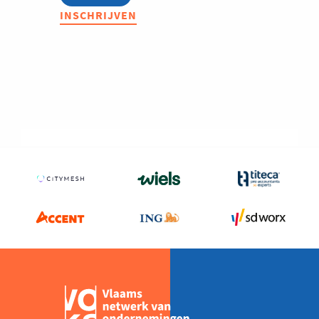
Infosessie:
INSCHRIJVEN
Welzijn en gezondheidszorg
MBA
Highlights
2027