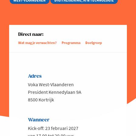
WEST-VLAANDEREN
DIGITALISERING, AI & TECHNOLOGIE
Direct naar:
Wat mag je verwachten?
Programma
Doelgroep
Adres
Voka West-Vlaanderen
President Kennedylaan 9A
8500 Kortrijk
Wanneer
Kick-off: 23 februari 2027
van 17.00 tot 20.00 uur