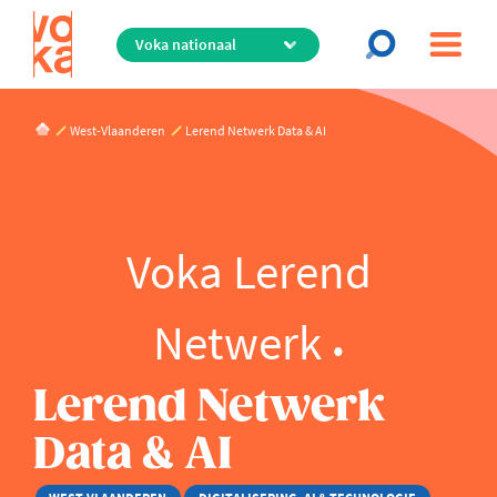
Overslaan
en
naar
de
inhoud
West-Vlaanderen
Lerend Netwerk Data & AI
gaan
Voka Lerend
Netwerk
Lerend Netwerk
Data & AI