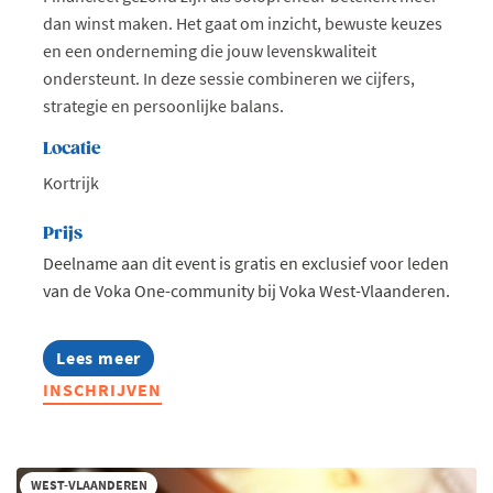
dan winst maken. Het gaat om inzicht, bewuste keuzes
en een onderneming die jouw levenskwaliteit
ondersteunt. In deze sessie combineren we cijfers,
strategie en persoonlijke balans.
Locatie
Kortrijk
Prijs
Deelname aan dit event is gratis en exclusief voor leden
van de Voka One-community bij Voka West-Vlaanderen.
Lees meer
about
Voka
INSCHRIJVEN
One:
Financieel
gezond
als
solo-
WEST-VLAANDEREN