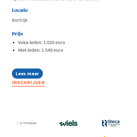
Locatie
Kortrijk
Prijs
Voka-leden: 1.020 euro
Niet-leden: 1.540 euro
Lees meer
about
Opleiding:
INSCHRIJVEN
Het
abc
van
btw,
opfrissing
basisregels
(en
nieuwigheden)