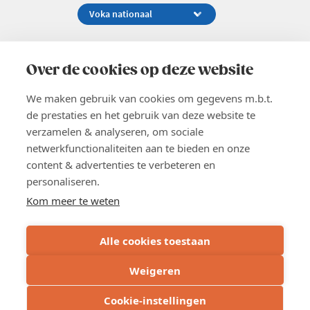
Koningsstraat 154-158, 1000 Brussel
02 229 81 11
Over de cookies op deze website
info@voka.be
We maken gebruik van cookies om gegevens m.b.t.
de prestaties en het gebruik van deze website te
verzamelen & analyseren, om sociale
netwerkfunctionaliteiten aan te bieden en onze
content & advertenties te verbeteren en
EN
personaliseren.
Pers
Nieuwsbrief
Kom meer te weten
Vacatures
Word lid
Alle cookies toestaan
Voka 2026
Algemene voorwaarden
Weigeren
Privacyverklaring
Cookie verklaring
Cookie-instellingen
Cookie instellingen