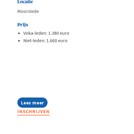
Locatie
Moorslede
Prijs
Voka-leden: 1.380 euro
Niet-leden: 1.660 euro
Lees meer
about
Lerend
INSCHRIJVEN
Netwerk
Quality
2026