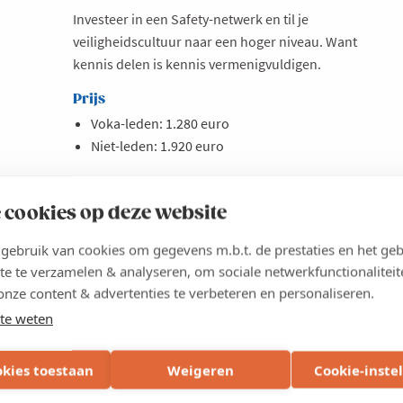
Investeer in een Safety-netwerk en til je
veiligheidscultuur naar een hoger niveau. Want
kennis delen is kennis vermenigvuldigen.
Prijs
Voka-leden: 1.280 euro
Niet-leden: 1.920 euro
 cookies op deze website
ebruik van cookies om gegevens m.b.t. de prestaties en het geb
te te verzamelen & analyseren, om sociale netwerkfunctionaliteit
Lees meer
about
onze content & advertenties te verbeteren en personaliseren.
Lerend
INSCHRIJVEN
Netwerk
te weten
Safety
2026
okies toestaan
Weigeren
Cookie-inste