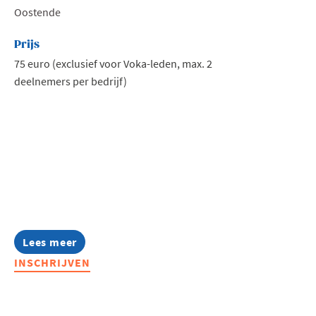
Oostende
Prijs
75 euro (exclusief voor Voka-leden, max. 2
deelnemers per bedrijf)
Lees meer
about
Voka
INSCHRIJVEN
Ladies:
Leading
Ladies
in