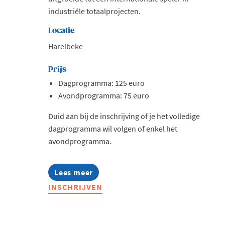
industriële totaalprojecten.
Locatie
Harelbeke
Prijs
Dagprogramma: 125 euro
Avondprogramma: 75 euro
Duid aan bij de inschrijving of je het volledige
dagprogramma wil volgen of enkel het
avondprogramma.
Lees meer
about
Jong
INSCHRIJVEN
Voka
on
Tour
-