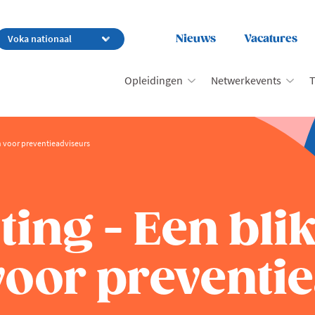
Nieuws
Vacatures
Opleidingen
Netwerkevents
T
n voor preventieadviseurs
ting - Een bli
oor preventie