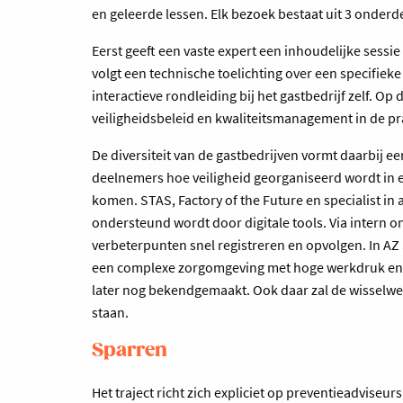
en geleerde lessen. Elk bezoek bestaat uit 3 onderd
Eerst geeft een vaste expert een inhoudelijke sessi
volgt een technische toelichting over een specifiek
interactieve rondleiding bij het gastbedrijf zelf. Op
veiligheidsbeleid en kwaliteitsmanagement in de pr
De diversiteit van de gastbedrijven vormt daarbij 
deelnemers hoe veiligheid georganiseerd wordt in 
komen. STAS, Factory of the Future en specialist in
ondersteund wordt door digitale tools. Via intern 
verbeterpunten snel registreren en opvolgen. In AZ 
een complexe zorgomgeving met hoge werkdruk en in
later nog bekendgemaakt. Ook daar zal de wisselwer
staan.
Sparren
Het traject richt zich expliciet op preventieadviseu