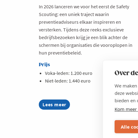
In 2026 lanceren we voor het eerst de Safety
Scouting: een uniek traject waarin
preventieadviseurs elkaar inspireren en
versterken. Tijdens deze reeks exclusieve
bedrijfsbezoeken krijg je een blik achter de
schermen bij organisaties die vooroplopen in
hun preventiebeleid.
Prijs
Over de
Voka-leden: 1.200 euro
Niet-leden: 1.440 euro
We maken g
deze websi
bieden en 
Lees meer
about
Kom meer 
Safety
Scouting
2026
Alle co