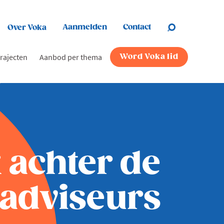
Aanmelden
Contact
Over Voka
rajecten
Aanbod per thema
Word Voka lid
k achter de
adviseurs