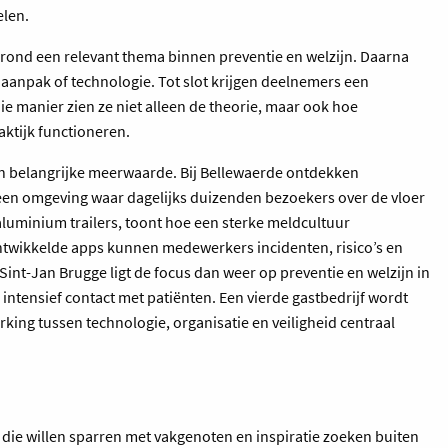
elen.
e rond een relevant thema binnen preventie en welzijn. Daarna
e aanpak of technologie. Tot slot krijgen deelnemers een
 die manier zien ze niet alleen de theorie, maar ook hoe
aktijk functioneren.
een belangrijke meerwaarde. Bij Bellewaerde ontdekken
een omgeving waar dagelijks duizenden bezoekers over de vloer
 aluminium trailers, toont hoe een sterke meldcultuur
ontwikkelde apps kunnen medewerkers incidenten, risico’s en
Sint-Jan Brugge ligt de focus dan weer op preventie en welzijn in
tensief contact met patiënten. Een vierde gastbedrijf wordt
king tussen technologie, organisatie en veiligheid centraal
rs die willen sparren met vakgenoten en inspiratie zoeken buiten