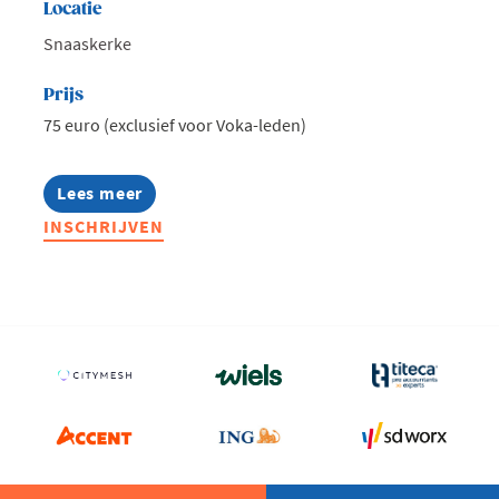
Locatie
Snaaskerke
Prijs
75 euro (exclusief voor Voka-leden)
Lees meer
about
Voka
INSCHRIJVEN
Connect
@
Lithobeton