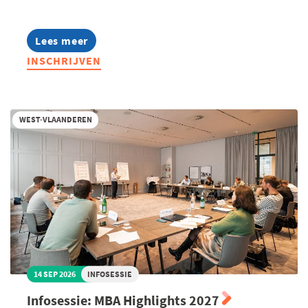
Lees meer
about
Lerend
INSCHRIJVEN
Netwerk
Management
Assistants
2026
WEST-VLAANDEREN
14 SEP 2026
INFOSESSIE
Infosessie: MBA Highlights 2027