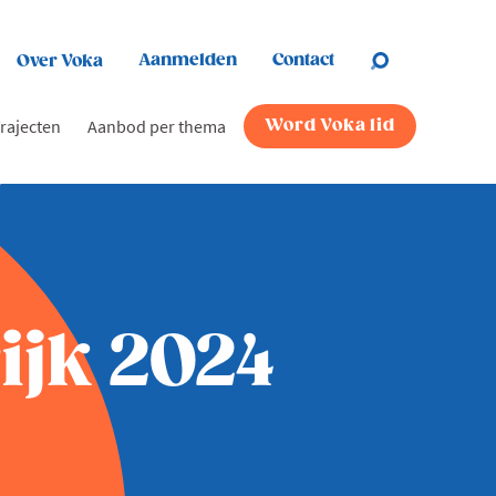
Aanmelden
Contact
Over Voka
rajecten
Aanbod per thema
Word Voka lid
ijk 2024