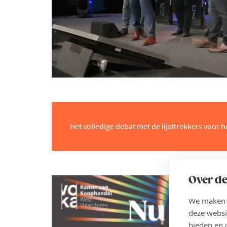
Het volledige debat met de lijsttrekkers voor 
Over de
We maken g
deze websi
bieden en 