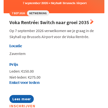
7 SEP 2026
NETWERKING
Voka Rentrée: Switch naar groei 2035
Op 7 september 2026 verwelkomen we je graag in de
Skyhall op Brussels Airport voor de Voka Rentrée.
Locatie
Zaventem
Prijs
Leden: €150.00
Niet-leden: €275.00
Enkel voor leden
Lees meer
about
Voka
INSCHRIJVEN