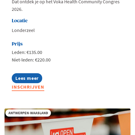
Dat ontdek je op het Voka Health Community Congres
2026.
Locatie
Londerzeel
Prijs
Leden: €135.00
Niet-leden: €220.00
Lees meer
about
Voka
INSCHRIJVEN
Health
Community
Congres
|
Waarde
ANTWERPEN-WAASLAND
als
kompas
in