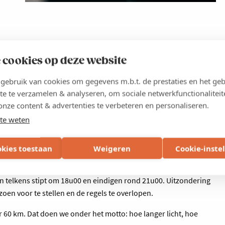
 cookies op deze website
Rit 8 | 10 juli 2024
Rit 9 | 24 juli 2024
ebruik van cookies om gegevens m.b.t. de prestaties en het geb
te te verzamelen & analyseren, om sociale netwerkfunctionaliteit
Rit 10 | 7 augustus 2024
onze content & advertenties te verbeteren en personaliseren.
Rit 11 | 21 augustus 2024
Rit 12 | 4 september 2024
te weten
Rit 13 | 18 september 2024
okies toestaan
Weigeren
Cookie-inste
ten telkens stipt om 18u00 en eindigen rond 21u00. Uitzondering
zoen voor te stellen en de regels te overlopen.
60 km. Dat doen we onder het motto: hoe langer licht, hoe