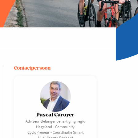
Contactpersoon
Pascal Caroyer
Adviseur Belangenbehartiging regio
Hageland - Community
CycloPreneur - Coördinatie Smart
Hub Vlaams-Brabant