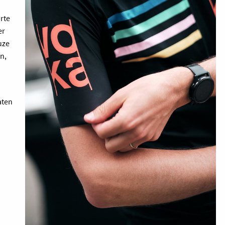
orte
er
uze
n,
aten