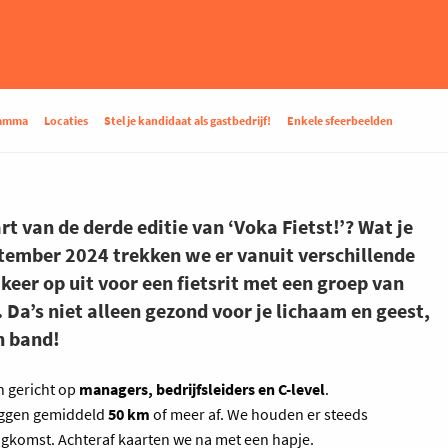
ramma
Locaties
Stel je kandidaat als gastbedrijf!
Enkele sfeerbeelden
art van de derde editie van ‘Voka Fietst!’? Wat je
tember 2024 trekken we er vanuit verschillende
keer op uit voor een fietsrit met een groep van
 Da’s niet alleen gezond voor je lichaam en geest,
n band!
 gericht op
managers, bedrijfsleiders en C-level
.
eggen gemiddeld
50 km
of meer af. We houden er steeds
rugkomst. Achteraf kaarten we na met een hapje.