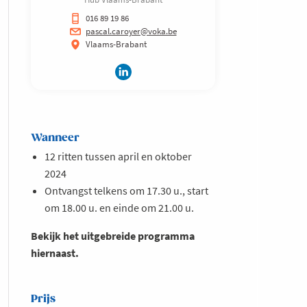
016 89 19 86
pascal.caroyer@voka.be
Vlaams-Brabant
Wanneer
12 ritten tussen april en oktober
2024
Ontvangst telkens om 17.30 u., start
om 18.00 u. en einde om 21.00 u.
Bekijk het uitgebreide programma
hiernaast.
Prijs