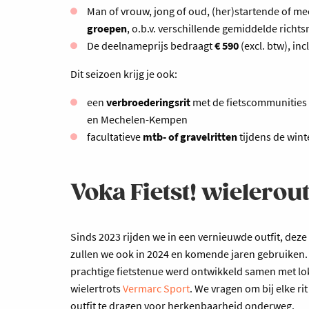
Man of vrouw, jong of oud, (her)startende of me
groepen
, o.b.v. verschillende gemiddelde richt
De deelnameprijs bedraagt
€ 590
(excl. btw), in
Dit seizoen krijg je ook:
een
verbroederingsrit
met de fietscommunities
en Mechelen-Kempen
facultatieve
mtb- of gravelritten
tijdens de wint
Voka Fietst! wielerout
Sinds 2023 rijden we in een vernieuwde outfit, deze
zullen we ook in 2024 en komende jaren gebruiken. 
prachtige fietstenue werd ontwikkeld samen met lo
wielertrots
Vermarc Sport
. We vragen om bij elke ri
outfit te dragen voor herkenbaarheid onderweg.