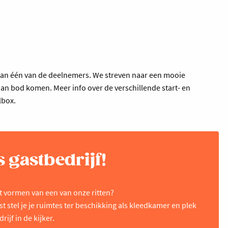
jf van één van de deelnemers. We streven naar een mooie
 aan bod komen. Meer info over de verschillende start- en
lbox.
s gastbedrijf!
t vormen van een van onze ritten?
st stel je je ruimtes ter beschikking als kleedkamer en plek
rijf in de kijker.