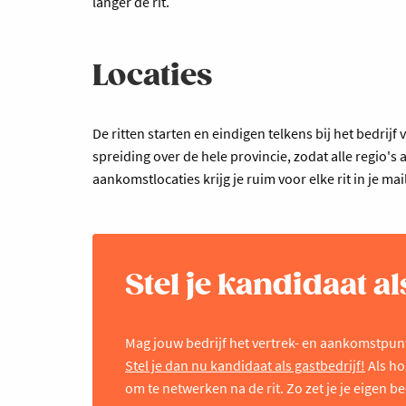
langer de rit.
Locaties
De ritten starten en eindigen telkens bij het bedri
spreiding over de hele provincie, zodat alle regio's
aankomstlocaties krijg je ruim voor elke rit in je mai
Stel je kandidaat al
Mag jouw bedrijf het vertrek- en aankomstpun
Stel je dan nu kandidaat als gastbedrijf!
Als ho
om te netwerken na de rit. Zo zet je je eigen bed