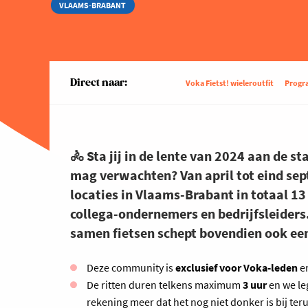
VLAAMS-BRABANT
Direct naar:
Voka Fietst! wieleroutfit
Prog
🚴 Sta jij in de lente van 2024 aan de st
mag verwachten? Van april tot eind sep
locaties in Vlaams-Brabant in totaal 13 
collega-ondernemers en bedrijfsleiders.
samen fietsen schept bovendien ook ee
Deze community is
exclusief voor Voka-leden
en
De ritten duren telkens maximum
3 uur
en we l
rekening meer dat het nog niet donker is bij te