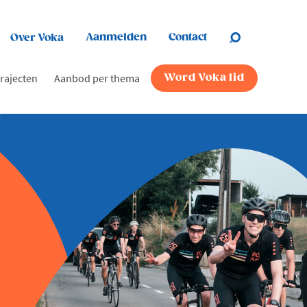
Aanmelden
Contact
Over Voka
rajecten
Aanbod per thema
Word Voka lid