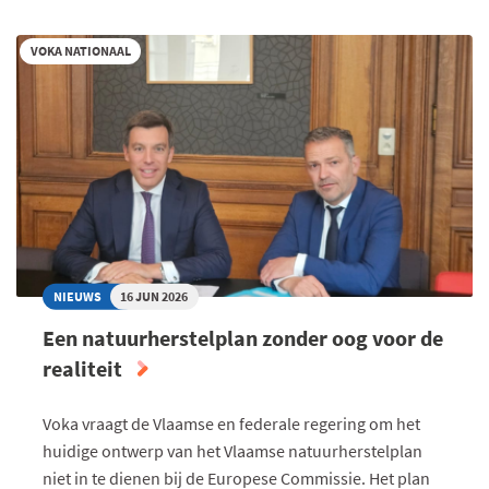
BETEKENT
DE
VOKA NATIONAAL
AANHOUDENDE
DROOGTE
IN
VLAANDEREN
VOOR
JOUW
ONDERNEMING?
NIEUWS
16 JUN 2026
Een natuurherstelplan zonder oog voor de
realiteit
Voka vraagt de Vlaamse en federale regering om het
huidige ontwerp van het Vlaamse natuurherstelplan
niet in te dienen bij de Europese Commissie. Het plan