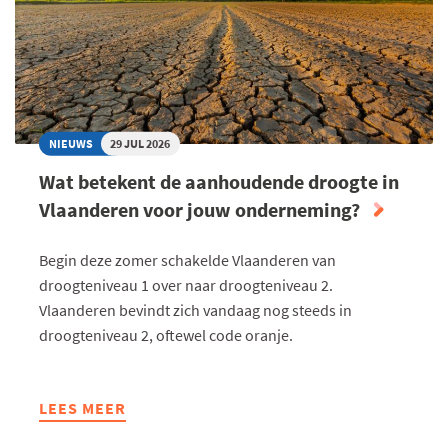
NIEUWS
29 JUL 2026
Wat betekent de aanhoudende droogte in
Vlaanderen voor jouw onderneming?
Begin deze zomer schakelde Vlaanderen van
droogteniveau 1 over naar droogteniveau 2.
Vlaanderen bevindt zich vandaag nog steeds in
droogteniveau 2, oftewel code oranje.
LEES MEER
ABOUT
WAT