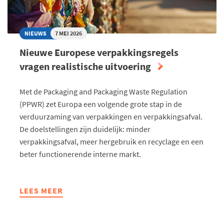
NIEUWS
7 MEI 2026
Nieuwe Europese verpakkingsregels
vragen realistische uitvoering
Met de Packaging and Packaging Waste Regulation
(PPWR) zet Europa een volgende grote stap in de
verduurzaming van verpakkingen en verpakkingsafval.
De doelstellingen zijn duidelijk: minder
verpakkingsafval, meer hergebruik en recyclage en een
beter functionerende interne markt.
LEES MEER
ABOUT
NIEUWE
EUROPESE