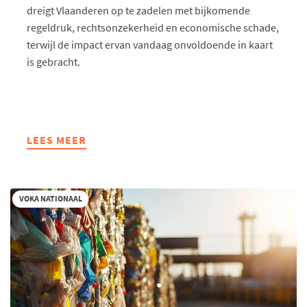
dreigt Vlaanderen op te zadelen met bijkomende
regeldruk, rechtsonzekerheid en economische schade,
terwijl de impact ervan vandaag onvoldoende in kaart
is gebracht.
LEES MEER
ABOUT
EEN
NATUURHERSTELPLAN
ZONDER
VOKA NATIONAAL
OOG
VOOR
DE
REALITEIT