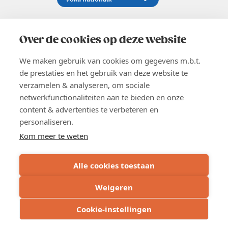
Koningsstraat 154-158, 1000 Brussel
02 229 81 11
Over de cookies op deze website
info@voka.be
We maken gebruik van cookies om gegevens m.b.t.
de prestaties en het gebruik van deze website te
verzamelen & analyseren, om sociale
netwerkfunctionaliteiten aan te bieden en onze
content & advertenties te verbeteren en
EN
personaliseren.
Pers
Nieuwsbrief
Kom meer te weten
Vacatures
Word lid
Alle cookies toestaan
Voka 2026
Algemene voorwaarden
Weigeren
Privacyverklaring
Inschrijven*
Inschrijven*
Cookie verklaring
Cookie-instellingen
Cookie instellingen
BE 0413.673.821 - RPR: Brussel