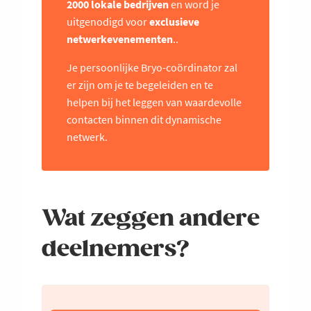
2000 lokale bedrijven
en word je
uitgenodigd voor
exclusieve
netwerkevenementen
..
Je persoonlijke Bryo-coördinator zal
er zijn om je te begeleiden en te
helpen bij het leggen van waardevolle
contacten binnen dit dynamische
netwerk.
Wat zeggen andere
deelnemers?