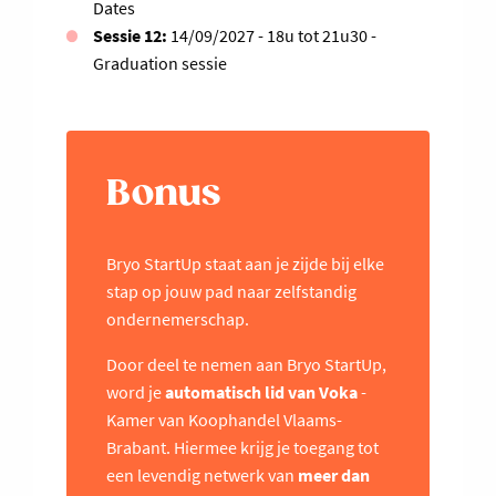
Dates
Sessie 12:
14/09/2027 - 18u tot 21u30 -
Graduation sessie
Bonus
Bryo StartUp staat aan je zijde bij elke
stap op jouw pad naar zelfstandig
ondernemerschap.
Door deel te nemen aan Bryo StartUp,
word je
automatisch lid van Voka
-
Kamer van Koophandel Vlaams-
Brabant. Hiermee krijg je toegang tot
een levendig netwerk van
meer dan