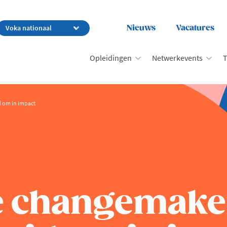
Nieuws
Vacatures
Opleidingen
Netwerkevents
T
 om in impact
e changemaker