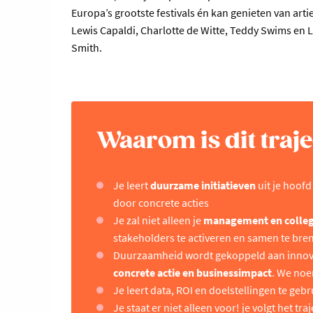
Europa’s grootste festivals én kan genieten van arti
Lewis Capaldi, Charlotte de Witte, Teddy Swims en
Smith.
Waarom is dit traje
Je leert
duurzame initiatieven
uit je hoofd
door concrete acties
Je zal niet alleen je
management en colleg
stakeholders te activeren en samen te bren
Duurzaamheid wordt gekoppeld aan innov
concrete actie en businessimpact
. We noe
Je leert data, ROI en doelstellingen te ge
Je staat er niet alleen voor! je volgt het tra