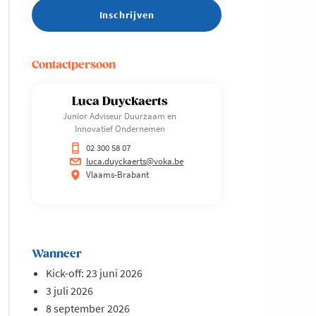
Inschrijven
Contactpersoon
Luca Duyckaerts
Junior Adviseur Duurzaam en
Innovatief Ondernemen
02 300 58 07
luca.duyckaerts@voka.be
Vlaams-Brabant
Wanneer
Kick-off: 23 juni 2026
3 juli 2026
8 september 2026