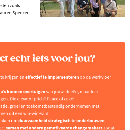
esten zoals
 Lauren Spencer
ct echt iets voor jou?
 te krijgen en
effectief te implementeren
op de werkvloer
a’s kunnen overtuigen
van jouw ideeën, maar leert
gen. Die elevator pitch? Peace of cake!
atie, groei en toekomstbestendig ondernemen met
men dit een win-win-win!
bruiken om
duurzaamheid strategisch te onderbouwen
ject
samen met andere gemotiveerde changemakers
zodat