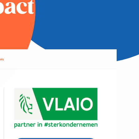
act
rs