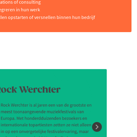
ations of consulting
egreren in hun werk
llen opstarten of versnellen binnen hun bedrijf