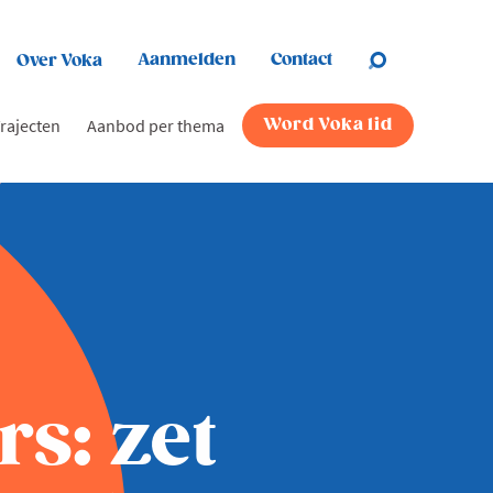
Aanmelden
Contact
Over Voka
rajecten
Aanbod per thema
Word Voka lid
s: zet