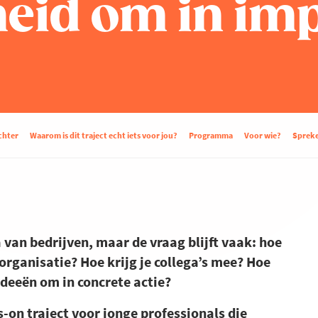
id om in imp
chter
Waarom is dit traject echt iets voor jou?
Programma
Voor wie?
Spreke
an bedrijven, maar de vraag blijft vaak: hoe
organisatie? Hoe krijg je collega’s mee? Hoe
ideeën om in concrete actie?
on traject voor jonge professionals die