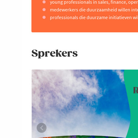
young professionals in sales, finance, oper
medewerkers die duurzaamheid willen int
professionals die duurzame initiatieven wi
Sprekers