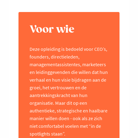
Voor wie
Deze opleiding is bedoeld voor CEO’s,
founders, directieleden,
managementassistentes, marketeers
en leidinggevenden die willen dat hun
verhaal en hun visie bijdragen aan de
groei, het vertrouwen en de
aantrekkingskracht van hun
organisatie. Maar dit op een
authentieke, strategische en haalbare
manier willen doen - ook als ze zich
niet comfortabel voelen met “in de
spotlights staan”.