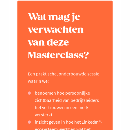
Wat mag je
verwachten
van deze
Masterclass?
Een praktische, onderbouwde sessie
waarin we:
benoemen hoe persoonlijke
zichtbaarheid van bedrijfsleiders
het vertrouwen in een merk
versterkt
inzicht geven in hoe het LinkedIn®-
ecosysteem werkt en wat het