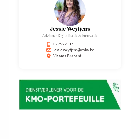
Jessie Weytjens
Adviseur Digitalisatie & Innovatie
02 255 20 17
jessie.weytjens@voka.be
Vlaams-Brabant