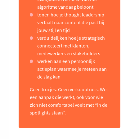
algoritme vandaag beloont
tonen hoe je thought leadership
vertaalt naar content die past bij
jouw stijl en tijd
verduidelijken hoe je strategisch
connecteert met klanten,
medewerkers en stakeholders
werken aan een persoonlijk
actieplan waarmee je meteen aan
de slag kan
Geen trucjes. Geen verkooptrucs. Wel
een aanpak die werkt, ook voor wie
zich niet comfortabel voelt met “in de
spotlights staan”.