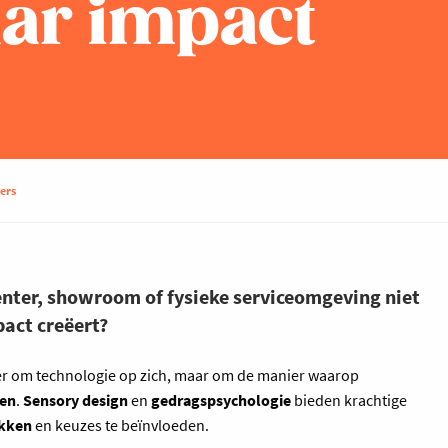
aar impact
ers
center, showroom of fysieke serviceomgeving niet
act creëert?
er om technologie op zich, maar om de manier waarop
en
.
Sensory design
en
gedragspsychologie
bieden krachtige
ekken
en keuzes te beïnvloeden.