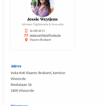
Jessie Weytjens
Adviseur Digitalisatie & Innovatie
02 255 20 17
jessie.weytjens@voka.be
Vlaams-Brabant
Adres
Voka KvK Vlaams-Brabant, kantoor
Vilvoorde
Medialaan 36
1800 Vilvoorde