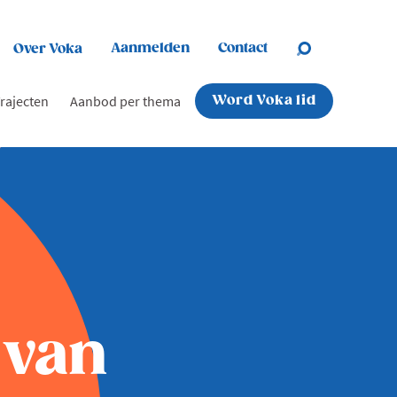
Aanmelden
Contact
Over Voka
rajecten
Aanbod per thema
Word Voka lid
 van