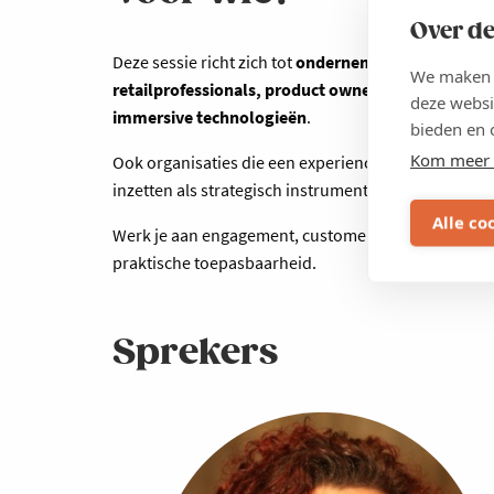
Over de
Deze sessie richt zich tot
ondernemers
,
marketeers
We maken g
retailprofessionals, product
owners
en
beleidsma
deze websi
immersive technologieën
.
bieden en 
Kom meer 
Ook organisaties die een experience center, showr
inzetten als strategisch instrument halen uit deze s
Alle co
Werk je aan engagement, customer experience, learni
praktische toepasbaarheid.
Sprekers