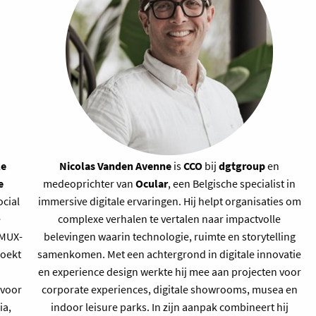
le
Nicolas Vanden Avenne
is
CCO
bij
dgtgroup
en
e
medeoprichter van
Ocular
, een Belgische specialist in
ocial
immersive digitale ervaringen. Hij helpt organisaties om
e
complexe verhalen te vertalen naar impactvolle
 MUX-
belevingen waarin technologie, ruimte en storytelling
zoekt
samenkomen. Met een achtergrond in digitale innovatie
en experience design werkte hij mee aan projecten voor
 voor
corporate experiences, digitale showrooms, musea en
ia,
indoor leisure parks. In zijn aanpak combineert hij