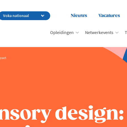
Nieuws
Vacatures
Opleidingen
Netwerkevents
T
mpact
nsory design: