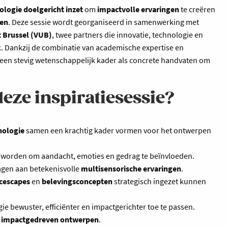
ologie doelgericht inzet
om
impactvolle ervaringen
te creëren
gen
. Deze sessie wordt georganiseerd in samenwerking met
it Brussel (VUB)
, twee partners die innovatie, technologie en
k. Dankzij de combinatie van academische expertise en
 een stevig wetenschappelijk kader als concrete handvaten om
eze inspiratiesessie?
hologie
samen een krachtig kader vormen voor het ontwerpen
worden om aandacht, emoties en gedrag te beïnvloeden.
agen aan betekenisvolle
multisensorische ervaringen
.
icescapes
en
belevingsconcepten
strategisch ingezet kunnen
e bewuster, efficiënter en impactgerichter toe te passen.
r
impactgedreven ontwerpen
.