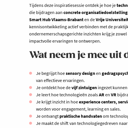
Tijdens deze inspiratiesessie ontdek je hoe je
techn
die bijdragen aan
concrete organisatiedoelstellin
Smart Hub Vlaams-Brabant
en de
Vrije Universite
kennisontwikkeling actief verbinden met de praktij
ondernemerschapsgerichte inzichten krijg je zowel
impactvolle ervaringen te ontwerpen.
Wat neem je mee uit d
Je begrijpt hoe
sensory design
en
gedragspsyc
van effectieve ervaringen.
Je ontdekt hoe de
vijf zintuigen
ingezet kunnen 
Je leert hoe technologieën zoals
AR
en
VR
bijdr
Je krijgt inzicht in hoe
experience centers, serv
worden voor engagement, learning en sales.
Je ontvangt
praktische handvaten
om technologi
Je maakt de shift van technologiegedreven naa