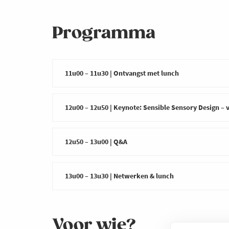
Programma
11u00 – 11u30 | Ontvangst met lunch
Verwelkoming en netwerkmoment tijdens licht 
12u00 – 12u50 | Keynote: Sensible Sensory Design – 
Prof. dr.
Malaika Brengman
(
VUB
) en
Nicolas 
12u50 – 13u00 | Q&A
wereld van sensory design, gedragspsychologie 
technologie doelgericht kunnen inzetten om aa
Interactieve vraag- en antwoordsessie met beid
doelstellingen te realiseren.
13u00 – 13u30 | Netwerken & lunch
Verder netwerken en ervaringen uitwisselen me
Voor wie?
13u30 | Voorzien einde