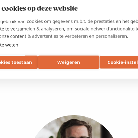
 cookies op deze website
,
innovatie- en communicatiemanagers, experience designers,
ebruik van cookies om gegevens m.b.t. de prestaties en het geb
kers
die werken rond
klantbeleving
,
fysieke ruimtes
of
te te verzamelen & analyseren, om sociale netwerkfunctionaliteit
onze content & advertenties te verbeteren en personaliseren.
te weten
oom, bezoekerscentrum of innovatieve serviceomgeving willen
essie waardevolle inzichten.
okies toestaan
Weigeren
Cookie-inste
ng, sales of storytelling? Dan biedt deze sessie inspiratie én