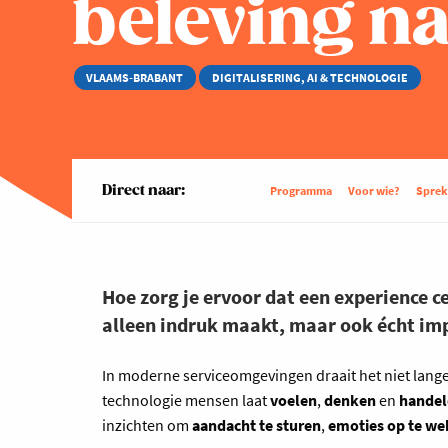
beleving n
VLAAMS-BRABANT
DIGITALISERING, AI & TECHNOLOGIE
Direct naar:
Programma
Voor wie?
Sprek
Hoe zorg je ervoor dat een experience 
alleen indruk maakt, maar ook écht imp
In moderne serviceomgevingen draait het niet lang
technologie mensen laat
voelen
,
denken
en
handel
inzichten om
aandacht te sturen
,
emoties op te w