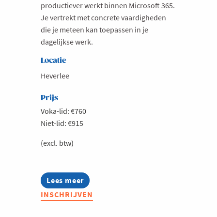
productiever werkt binnen Microsoft 365.
Je vertrekt met concrete vaardigheden
die je meteen kan toepassen in je
dagelijkse werk.
Locatie
Heverlee
Prijs
Voka-lid: €760
Niet-lid: €915
(excl. btw)
Lees meer
about
Microsoft
INSCHRIJVEN
Crash
course