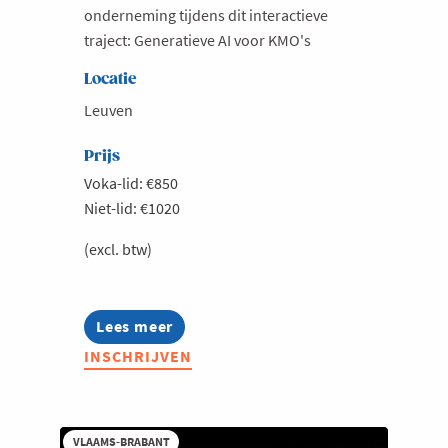
onderneming tijdens dit interactieve
traject: Generatieve AI voor KMO's
Locatie
Leuven
Prijs
Voka-lid: €850
Niet-lid: €1020
(excl. btw)
Lees meer
about
Generatieve
INSCHRIJVEN
AI
voor
KMO's
VLAAMS-BRABANT