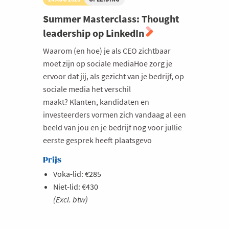
Milieu
Summer Masterclass: Thought
leadership op LinkedIn
Mobiliteit
Netwerking
Waarom (en hoe) je als CEO zichtbaar
moet zijn op sociale mediaHoe zorg je
Onderwijs
ervoor dat jij, als gezicht van je bedrijf, op
Opvolging en Overname
sociale media het verschil
maakt? Klanten, kandidaten en
Persoonlijke vaardigheden
investeerders vormen zich vandaag al een
Regeringsvorming
beeld van jou en je bedrijf nog voor jullie
Retail
eerste gesprek heeft plaatsgevo
Ruimtelijke ordening en Infrastructuur
Prijs
Scale-ups
Voka-lid: €285
Niet-lid: €430
Starten
(Excl. btw)
Strategie
Supply Chain