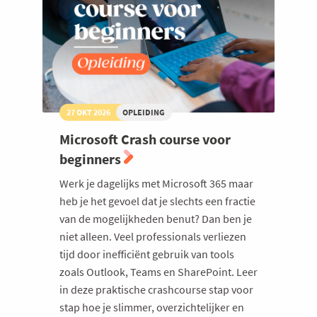
sales
futureproof
27 OKT 2026
OPLEIDING
Microsoft Crash course voor
beginners
Werk je dagelijks met Microsoft 365 maar
heb je het gevoel dat je slechts een fractie
van de mogelijkheden benut? Dan ben je
niet alleen. Veel professionals verliezen
tijd door inefficiënt gebruik van tools
zoals Outlook, Teams en SharePoint. Leer
in deze praktische crashcourse stap voor
stap hoe je slimmer, overzichtelijker en