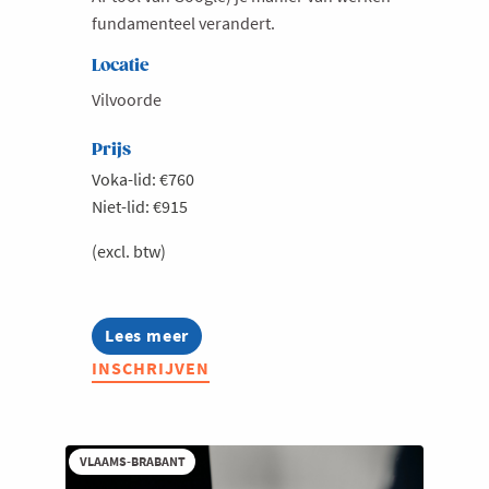
fundamenteel verandert.
Locatie
Vilvoorde
Prijs
Voka-lid: €760
Niet-lid: €915
(excl. btw)
Lees meer
about
Boost
INSCHRIJVEN
je
productiviteit
met
Gemini
(Google)
VLAAMS-BRABANT