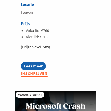
Locatie
Leuven
Prijs
Voka-lid: €760
Niet-lid: €915
(Prijzen excl. btw)
Lees meer
about
AI,
INSCHRIJVEN
data
en
GDPR:
maak
je
VLAAMS-BRABANT
digitale
marketing
&