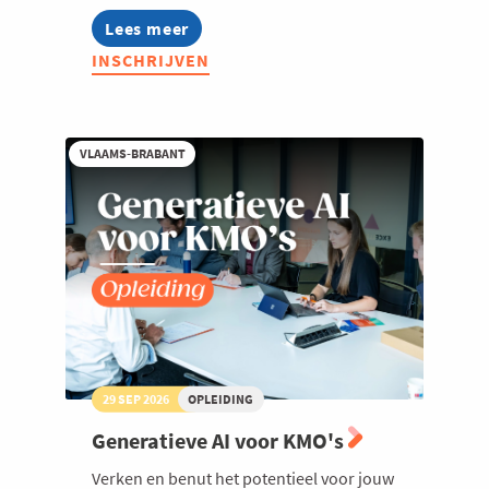
Lees meer
about
B2B
INSCHRIJVEN
klanten
vinden
in
nieuwe
tijden
VLAAMS-BRABANT
-
2026
29 SEP 2026
OPLEIDING
Generatieve AI voor KMO's
Verken en benut het potentieel voor jouw