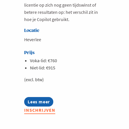
licentie op zich nog geen tijdswinst of
betere resultaten op: het verschil zit in
hoe je Copilot gebruikt.
Locatie
Heverlee
Prijs
Voka-lid: €760
Niet-lid: €915
(excl. btw)
Lees meer
about
Microsoft
INSCHRIJVEN
Copilot
-
haal