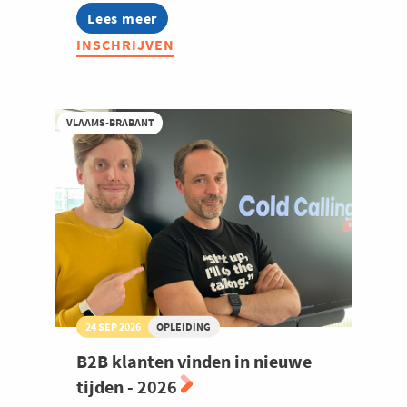
Lees meer
about
Welzijn en gezondheidszorg
Summer
INSCHRIJVEN
Masterclass:
Thought
leadership
op
LinkedIn
VLAAMS-BRABANT
24 SEP 2026
OPLEIDING
B2B klanten vinden in nieuwe
tijden - 2026