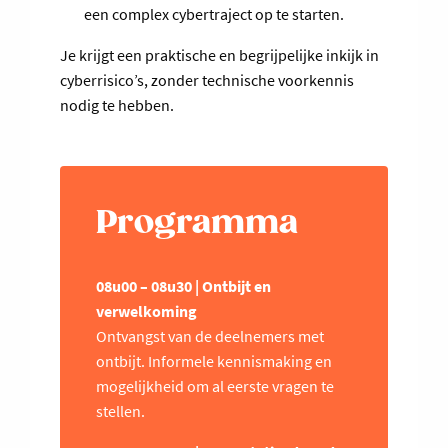
een complex cybertraject op te starten.
Je krijgt een praktische en begrijpelijke inkijk in
cyberrisico’s, zonder technische voorkennis
nodig te hebben.
Programma
08u00 – 08u30 | Ontbijt en
verwelkoming
Ontvangst van de deelnemers met
ontbijt. Informele kennismaking en
mogelijkheid om al eerste vragen te
stellen.