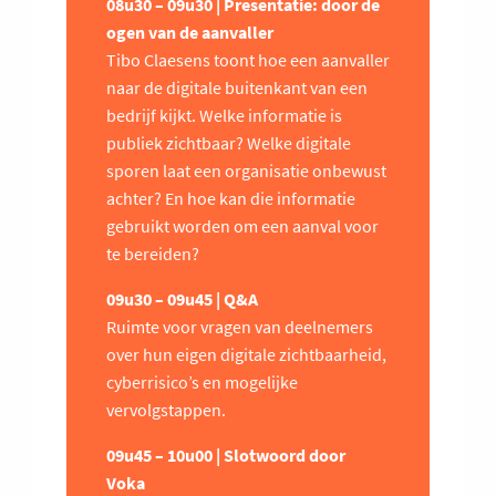
08u30 – 09u30 | Presentatie: door de
ogen van de aanvaller
Tibo Claesens toont hoe een aanvaller
naar de digitale buitenkant van een
bedrijf kijkt. Welke informatie is
publiek zichtbaar? Welke digitale
sporen laat een organisatie onbewust
achter? En hoe kan die informatie
gebruikt worden om een aanval voor
te bereiden?
09u30 – 09u45 | Q&A
Ruimte voor vragen van deelnemers
over hun eigen digitale zichtbaarheid,
cyberrisico’s en mogelijke
vervolgstappen.
09u45 – 10u00 | Slotwoord door
Voka