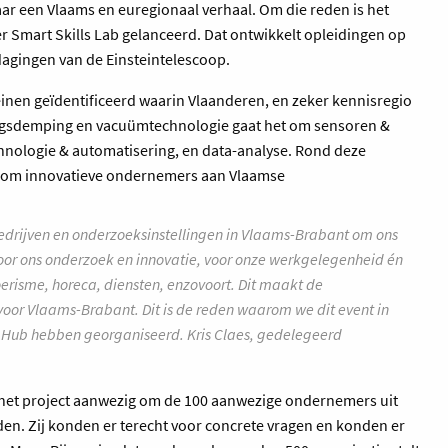
aar een Vlaams en euregionaal verhaal. Om die reden is het
 Smart Skills Lab gelanceerd. Dat ontwikkelt opleidingen op
agingen van de Einsteintelescoop.
nen geïdentificeerd waarin Vlaanderen, en zeker kennisregio
llingsdemping en vacuümtechnologie gaat het om sensoren &
hnologie & automatisering, en data-analyse. Rond deze
 om innovatieve ondernemers aan Vlaamse
bedrijven en onderzoeksinstellingen in Vlaams-Brabant om ons
voor ons onderzoek en innovatie, voor onze werkgelegenheid én
erisme, horeca, diensten, enzovoort. Dit maakt de
voor Vlaams-Brabant. Dit is de reden waarom we dit event in
 Hub hebben georganiseerd. Kris Claes, gedelegeerd
t project aanwezig om de 100 aanwezige ondernemers uit
en. Zij konden er terecht voor concrete vragen en konden er