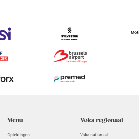
Ambassadeur
Peter
Moors,
Permanent
Vertegenwoordiger
van
België
bij
de
Europese
Unie
Menu
Voka regionaal
Opleidingen
Voka nationaal