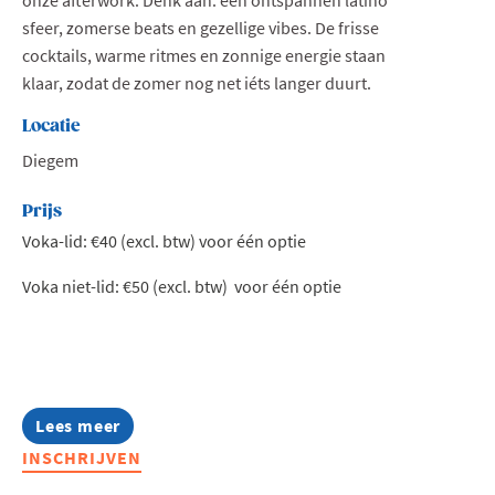
sfeer, zomerse beats en gezellige vibes. De frisse
cocktails, warme ritmes en zonnige energie staan
klaar, zodat de zomer nog net iéts langer duurt.
Locatie
Diegem
Prijs
Voka-lid: €40 (excl. btw) voor één optie
Voka niet-lid: €50 (excl. btw) voor één optie
Lees meer
about
Afterwork
INSCHRIJVEN
@
Hotel