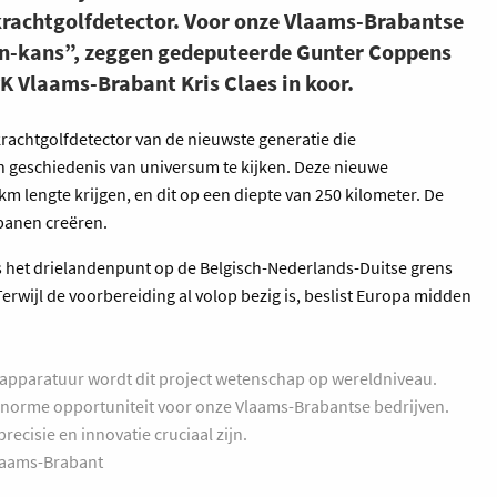
acht­golfdetector. Voor onze Vlaams-Brabantse
ion-kans”, zeggen gedeputeerde Gunter Coppens
K Vlaams-Brabant Kris Claes in koor.
acht­golfdetector van de nieuwste generatie die
in geschiedenis van universum te kijken. Deze nieuwe
km lengte krijgen, en dit op een diepte van 250 kilometer. De
 banen creëren.
 is het drielandenpunt op de Belgisch-Nederlands-Duitse grens
rwijl de voorbereiding al volop bezig is, beslist Europa midden
en apparatuur wordt dit project wetenschap op wereldniveau.
 enorme opportuniteit voor onze Vlaams-Brabantse bedrijven.
recisie en innovatie cruciaal zijn.
laams-Brabant