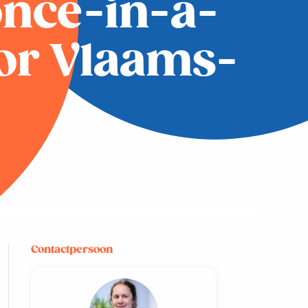
once-in-a-
or Vlaams-
Contactpersoon