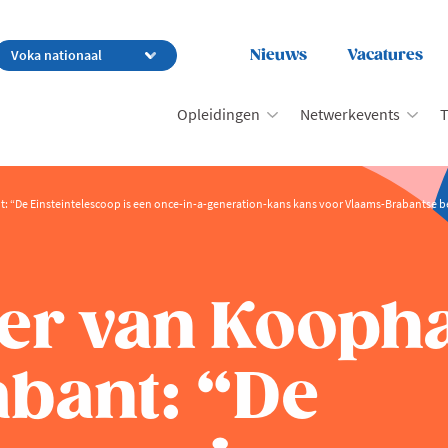
Nieuws
Vacatures
Opleidingen
Netwerkevents
T
 “De Einsteintelescoop is een once-in-a-generation-kans kans voor Vlaams-Brabantse b
er van Kooph
bant: “De