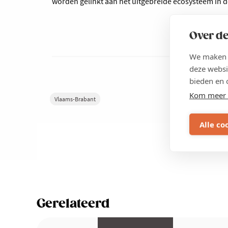
worden gelinkt aan het uitgebreide ecosysteem in de
Over de
We maken g
deze websi
bieden en 
Kom meer 
Vlaams-Brabant
Alle co
Gerelateerd