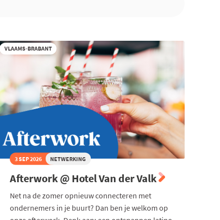
VLAAMS-BRABANT
3 SEP 2026
NETWERKING
Afterwork @ Hotel Van der Valk
Net na de zomer opnieuw connecteren met
ondernemers in je buurt? Dan ben je welkom op
onze afterwork. Denk aan: een ontspannen latino