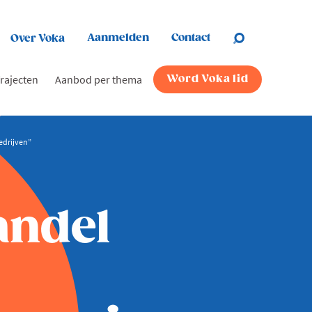
Aanmelden
Contact
Over Voka
rajecten
Aanbod per thema
Word Voka lid
edrijven”
andel