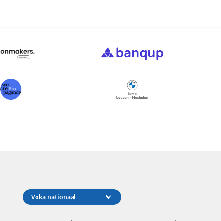
Van
der
Valk