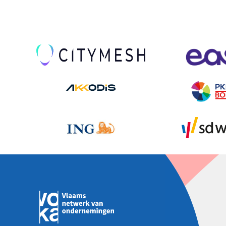
leadership
op
LinkedIn