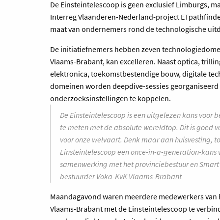
De Einsteintelescoop is geen exclusief Limburgs, m
Interreg Vlaanderen-Nederland-project ETpathfinder
maat van ondernemers rond de technologische uitd
De initiatiefnemers hebben zeven technologiedomei
Vlaams-Brabant, kan excelleren. Naast optica, tri
elektronica, toekomstbestendige bouw, digitale tec
domeinen worden deepdive-sessies georganiseerd
onderzoeksinstellingen te koppelen.
De Einsteintelescoop is een uitgelezen kans voor 
te meten met de absolute wereldtop. Dit is goed 
voor onze welvaart. Denk maar aan huisvesting, to
Einsteintelescoop een once-in-a-generation-kans 
samenwerking met het provinciebestuur en Smart
bestuurder Voka-KvK Vlaams-Brabant
Maandagavond waren meerdere medewerkers van he
Vlaams-Brabant met de Einsteintelescoop te verbind