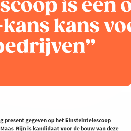
escoop is een 
-kans kans vo
bedrijven”
present gegeven op het Einsteintelescoop
o Maas-Rijn is kandidaat voor de bouw van deze