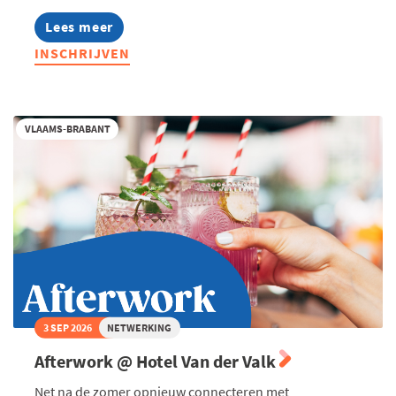
Lees meer
about
Exclusieve
INSCHRIJVEN
lunch
met
Ambassadeur
Peter
Moors,
VLAAMS-BRABANT
Permanent
Vertegenwoordiger
van
België
bij
de
Europese
Unie
3 SEP 2026
NETWERKING
Afterwork @ Hotel Van der Valk
Net na de zomer opnieuw connecteren met