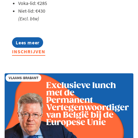
Voka-lid: €285
Niet-lid: €430
(Excl. btw)
Lees meer
about
Summer
INSCHRIJVEN
Masterclass:
Thought
leadership
op
LinkedIn
VLAAMS-BRABANT