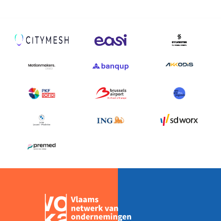
der
Valk