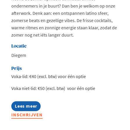
ondernemers in je buurt? Dan ben je welkom op onze
afterwork. Denk aan: een ontspannen latino sfeer,
zomerse beats en gezellige vibes. De frisse cocktails,
warme ritmes en zonnige energie staan klaar, zodat de
zomer nog net iéts langer duurt.
Locatie
Diegem
Prijs
Voka-lid: €40 (excl. btw) voor één optie
Voka niet-lid: €50 (excl. btw) voor één optie
Lees meer
about
Afterwork
INSCHRIJVEN
@
Hotel
Van