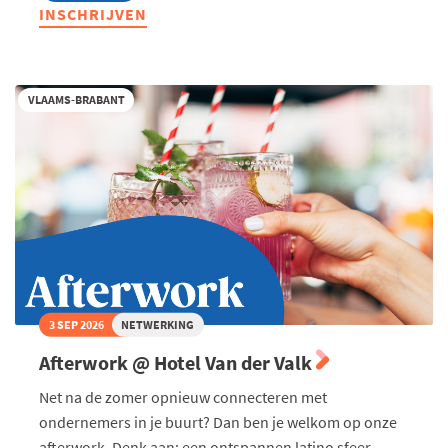
Exclusieve
INSCHRIJVEN
lunch
met
Ambassadeur
Peter
Moors,
VLAAMS-BRABANT
Permanent
Vertegenwoordiger
van
België
bij
de
Europese
Unie
3 SEP 2026
NETWERKING
Afterwork @ Hotel Van der Valk
Net na de zomer opnieuw connecteren met
ondernemers in je buurt? Dan ben je welkom op onze
afterwork. Denk aan: een ontspannen latino sfeer,