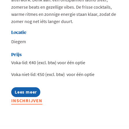
zomerse beats en gezellige vibes. De frisse cocktails,
warme ritmes en zonnige energie staan klaar, zodat de
zomer nog net iéts langer duurt.
Locatie
Diegem
Prijs
Voka-lid: €40 (excl. btw) voor één optie
Voka niet-lid: €50 (excl. btw) voor één optie
Lees meer
about
Afterwork
INSCHRIJVEN
@
Hotel
Van
der
Valk