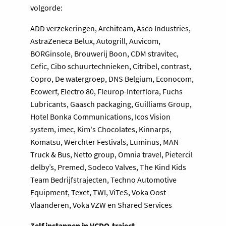
volgorde:
ADD verzekeringen, Architeam, Asco Industries,
AstraZeneca Belux, Autogrill, Auvicom,
BORGinsole, Brouwerij Boon, CDM stravitec,
Cefic, Cibo schuurtechnieken, Citribel, contrast,
Copro, De watergroep, DNS Belgium, Econocom,
Ecowerf, Electro 80, Fleurop-Interflora, Fuchs
Lubricants, Gaasch packaging, Guilliams Group,
Hotel Bonka Communications, Icos Vision
system, imec, Kim's Chocolates, Kinnarps,
Komatsu, Werchter Festivals, Luminus, MAN
Truck & Bus, Netto group, Omnia travel, Pietercil
delby’s, Premed, Sodeco Valves, The Kind Kids
Team Bedrijfstrajecten, Techno Automotive
Equipment, Texet, TWI, ViTeS, Voka Oost
Vlaanderen, Voka VZW en Shared Services
Zelf instappen in VCDO-traject