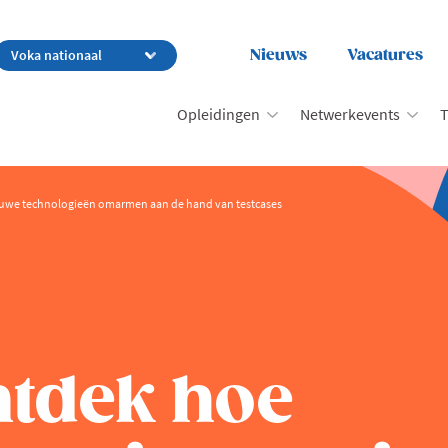
Nieuws
Vacatures
Opleidingen
Netwerkevents
T
euwe technologieën omarmen aan de hand van testcases
ntdek hoe