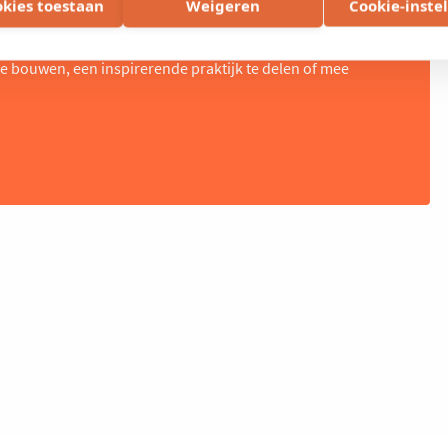
okies toestaan
Weigeren
Cookie-inste
te bouwen, een inspirerende praktijk te delen of mee