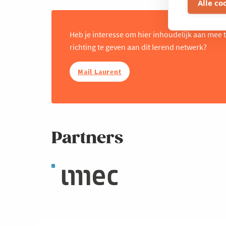
Alle co
Heb je interesse om hier inhoudelijk aan mee 
richting te geven aan dit lerend netwerk?
Mail Laurent
Partners