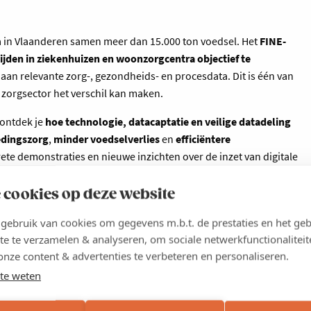
a in Vlaanderen samen meer dan 15.000 ton voedsel. Het
FINE-
ijden in ziekenhuizen en woonzorgcentra objectief te
an relevante zorg-, gezondheids- en procesdata. Dit is één van
zorgsector het verschil kan maken.
 ontdek je
hoe technologie, datacaptatie en veilige datadeling
edingszorg
,
minder voedselverlies
en
efficiëntere
ete demonstraties en nieuwe inzichten over de inzet van digitale
rg.
 cookies op deze website
euwende praktijken,
samen met zorgondernemingen en
ng
en
concrete samenwerking
. Daarom verkennen we voor 2027
ebruik van cookies om gegevens m.b.t. de prestaties en het geb
ie en digitalisatie, met aandacht voor relevante toepassingen
te te verzamelen & analyseren, om sociale netwerkfunctionaliteit
iëntere zorgprocessen.
onze content & advertenties te verbeteren en personaliseren.
te weten
 link.