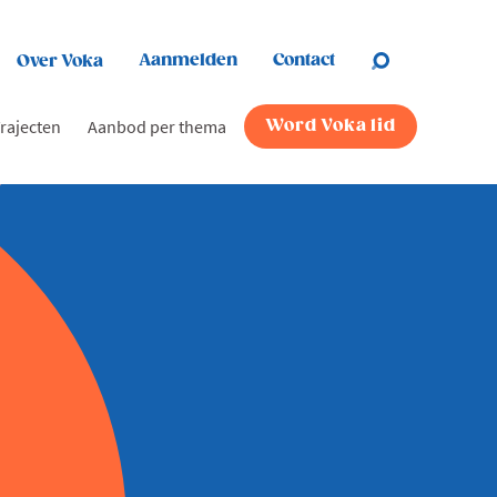
Aanmelden
Contact
Over Voka
rajecten
Aanbod per thema
Word Voka lid