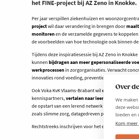
het FINE-project bij AZ Zeno in Knokke.
Per jaar verspillen ziekenhuizen en woonzorgcentr
project
wil daar verandering in brengen door
maalt
monitoren
en de verzamelde gegevens te koppelen a
de voorbeelden van hoe technologie ook binnen de 
Tijdens deze inspiratiesessie bij AZ Zeno in Knokke
kunnen
bijdragen aan meer gepersonaliseerde vo
werkprocessen
in zorgorganisaties. Verwacht concr
innovaties rond voeding, preventie en duurzame zo
Over de
Ook Voka KvK Vlaams-Brabant wil
dergelijke verni
kennispartners,
vertalen naar leerzame uitwisseli
We maken g
de opstart van een lerend netwerk rond zorginnovat
deze websi
zoals slimme zorg, datagedreven preventie en effic
bieden en 
Kom meer 
Rechtstreeks inschrijven voor het event kan
via deze