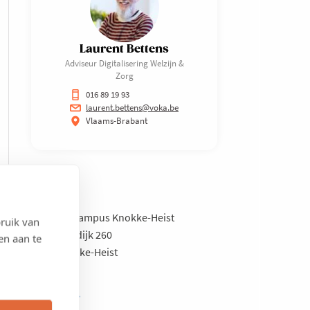
Laurent Bettens
Adviseur Digitalisering Welzijn &
Zorg
016 89 19 93
laurent.bettens@voka.be
Vlaams-Brabant
Adres
AZ Zeno Campus Knokke-Heist
ruik van
Kalvekeetdijk 260
en aan te
8300 Knokke-Heist
Wanneer