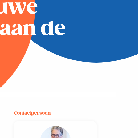
euwe
aan de
Contactpersoon