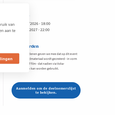
Wanneer
Van 20/10/2026 - 18:00
ruik van
Tot 11/05/2027 - 22:00
en aan te
Voorwaarden
Om privacyredenen geven we mee dat op dit event
llingen
mogelijk beeldmateriaal wordt gecreëerd - in vorm
van foto en/of film - dat nadien via Voka-
mediakanalen kan worden gebruikt.
Aanmelden om de deelnemerslijst
te bekijken.