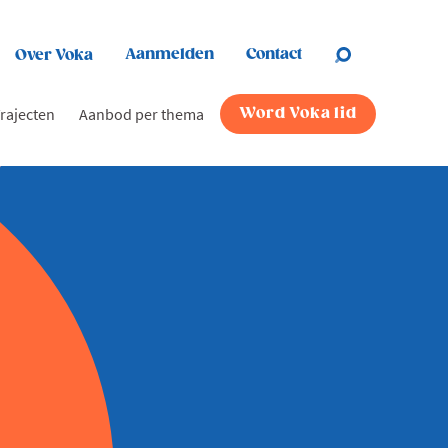
Aanmelden
Contact
Over Voka
rajecten
Aanbod per thema
Word Voka lid