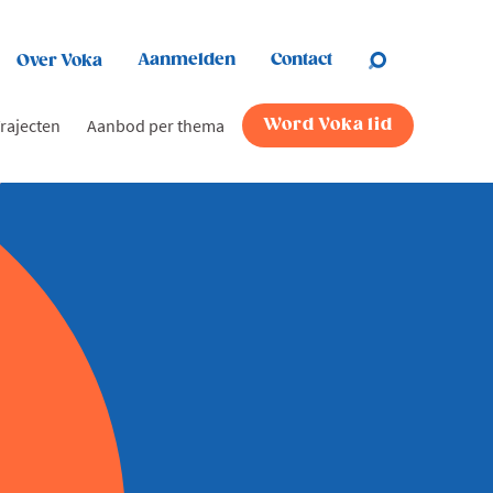
Aanmelden
Contact
Over Voka
rajecten
Aanbod per thema
Word Voka lid