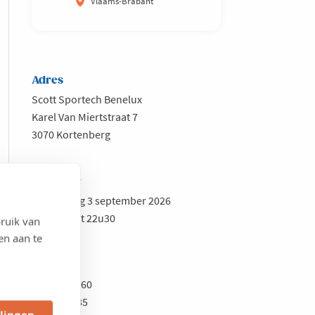
Vlaams-Brabant
Adres
Scott Sportech Benelux
Karel Van Miertstraat 7
3070 Kortenberg
Wanneer
Donderdag 3 september 2026
Van 18u tot 22u30
ruik van
en aan te
Prijs
Voka-lid: €60
Niet-lid: €85
llingen