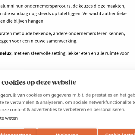
e alumni hun ondernemersparcours, de keuzes die ze maakten,
n die vandaag nog steeds op tafel liggen. Verwacht authentieke
n die blijven hangen.
ijpraten met oude bekende, andere ondernemers leren kennen,
s leggen voor een nieuwe samenwerking.
enelux
, met een sfeervolle setting, lekker eten en alle ruimte voor
aringen delen en nieuwe opportuniteiten ontdekken.
 cookies op deze website
ebruik van cookies om gegevens m.b.t. de prestaties en het geb
te te verzamelen & analyseren, om sociale netwerkfunctionaliteit
onze content & advertenties te verbeteren en personaliseren.
umni van de StartUp, StartUp Advanced en ScaleUp trajecten. Elke
keuring definitief bevestigd.
te weten
okies toestaan
Weigeren
Cookie-inste