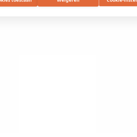
et
Scott Benelux
en
Juma