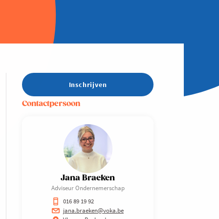
Inschrijven
Contactpersoon
Jana Braeken
Adviseur Ondernemerschap
016 89 19 92
jana.braeken@voka.be