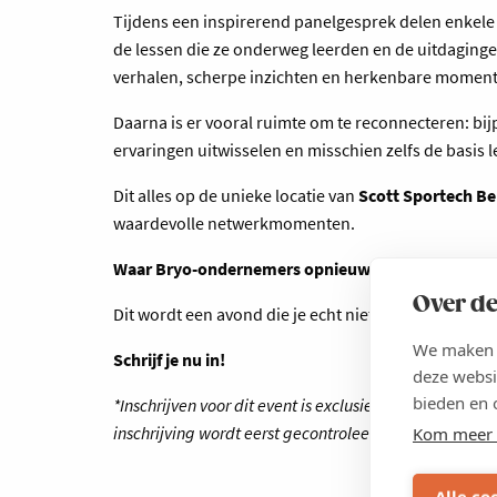
Tijdens een inspirerend panelgesprek delen enkel
de lessen die ze onderweg leerden en de uitdaginge
verhalen, scherpe inzichten en herkenbare momente
Daarna is er vooral ruimte om te reconnecteren: b
ervaringen uitwisselen en misschien zelfs de basi
Dit alles op de unieke locatie van
Scott Sportech B
waardevolle netwerkmomenten.
Waar Bryo-ondernemers opnieuw connecteren, erv
Over de
Dit wordt een avond die je echt niet kan missen.
We maken g
Schrijf je nu in!
deze websi
bieden en 
*Inschrijven voor dit event is exclusief voor Bryo Al
inschrijving wordt eerst gecontroleerd en pas na goed
Kom meer 
Alle co