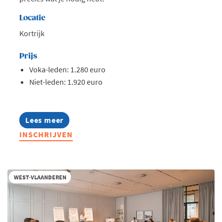
Locatie
Kortrijk
Prijs
Voka-leden: 1.280 euro
Niet-leden: 1.920 euro
Lees meer
about
Lerend
INSCHRIJVEN
Netwerk
Management
Assistants
2026
WEST-VLAANDEREN