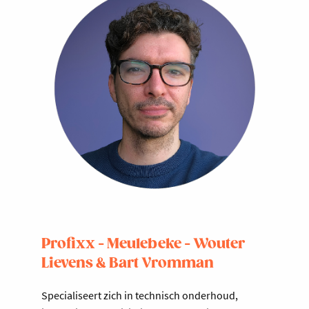
Profixx - Meulebeke - Wouter
Lievens & Bart Vromman
Specialiseert zich in technisch onderhoud,