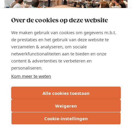
Over de cookies op deze website
We maken gebruik van cookies om gegevens m.b.t.
de prestaties en het gebruik van deze website te
14 SEP 2026
INFOSESSIE
verzamelen & analyseren, om sociale
Infosessie: MBA Highlights 2027
netwerkfunctionaliteiten aan te bieden en onze
content & advertenties te verbeteren en
Ook in 2027 organiseert Voka - Kamer van Koophandel
personaliseren.
West-Vlaanderen i.s.m. Solvay Brussels School of
Economics and Management de MBA Highlights! Deze
Kom meer te weten
exclusieve opleidingsreeks op het vlak van
ondernemerschap en management combineert
Alle cookies toestaan
academische kennisoverdracht en
ervaringsuitwisseling.
Weigeren
Locatie
Cookie-instellingen
Kortrijk