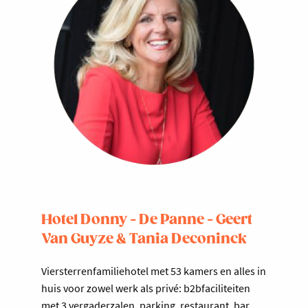
Hotel Donny - De Panne - Geert
Van Guyze & Tania Deconinck
Viersterrenfamiliehotel met 53 kamers en alles in
huis voor zowel werk als privé: b2bfaciliteiten
met 3 vergaderzalen, parking, restaurant, bar,