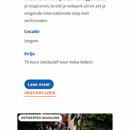
je inspireren, breid je netwerk uit en zet je
volgende internationale stap met
vertrouwen.
Locatie
Izegem
Prijs
75 euro (exclusief voor Voka-leden)
Lees meer
about
International
INSCHRIJVEN
Business
Happening
2026
ANTWERPEN-WAASLAND