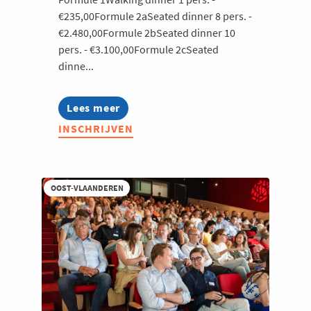
€235,00Formule 2aSeated dinner 8 pers. -
€2.480,00Formule 2bSeated dinner 10
pers. - €3.100,00Formule 2cSeated
dinne...
Lees meer
about
Zomerkasteelfeest
INSCHRIJVEN
2026
OOST-VLAANDEREN