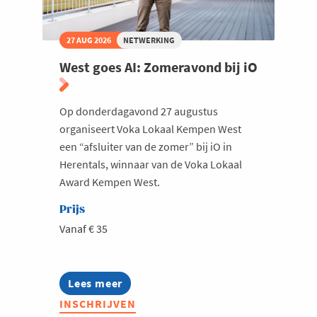
27 AUG 2026
NETWERKING
West goes AI: Zomeravond bij iO
Op donderdagavond 27 augustus
organiseert Voka Lokaal Kempen West
een “afsluiter van de zomer” bij iO in
Herentals, winnaar van de Voka Lokaal
Award Kempen West.
Prijs
Vanaf € 35
Lees meer
about
West
INSCHRIJVEN
goes