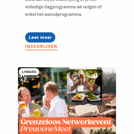
volledige dagprogramma wil volgen of
enkel het avondprogramma.
Lees meer
about
Jong
INSCHRIJVEN
Voka
on
Tour
-
Roots.
LIMBURG
Reinvented.