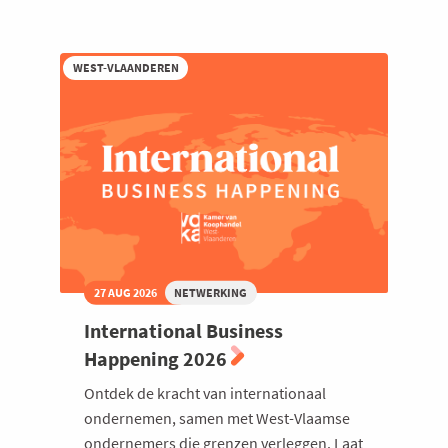
AI:
Zomeravond
bij
iO
WEST-VLAANDEREN
27 AUG 2026
NETWERKING
International Business
Happening 2026
Ontdek de kracht van internationaal
ondernemen, samen met West-Vlaamse
ondernemers die grenzen verleggen. Laat