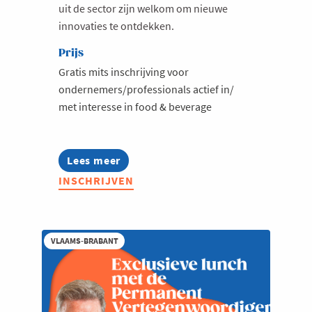
uit de sector zijn welkom om nieuwe
innovaties te ontdekken.
Prijs
Gratis mits inschrijving voor
ondernemers/professionals actief in/
met interesse in food & beverage
Lees meer
about
Jong
INSCHRIJVEN
Voka
Breakfastclub:
Food
&
Beverage
VLAAMS-BRABANT