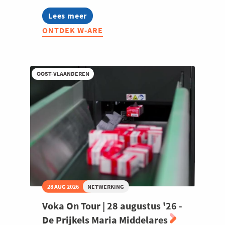
Lees meer
about
W-
ONTDEK W-ARE
ARE
2026:
Summerdrink
met
Oost-
OOST-VLAANDEREN
en
West-
Vlaamse
community's
28 AUG 2026
NETWERKING
Voka On Tour | 28 augustus '26 -
De Prijkels Maria Middelares