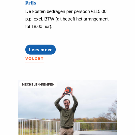
Prijs
De kosten bedragen per persoon €115,00
p.p. excl. BTW (dit betreft het arrangement
tot 18.00 uur).
Lees meer
about
Grenzeloos
VOLZET
Netwerkevent
-
PreuveneMeet
MECHELEN-KEMPEN