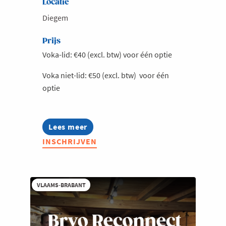
Locatie
Diegem
Prijs
Voka-lid: €40 (excl. btw) voor één optie
Voka niet-lid: €50 (excl. btw) voor één
optie
Lees meer
about
Afterwork
INSCHRIJVEN
@
Hotel
Van
der
Valk
VLAAMS-BRABANT