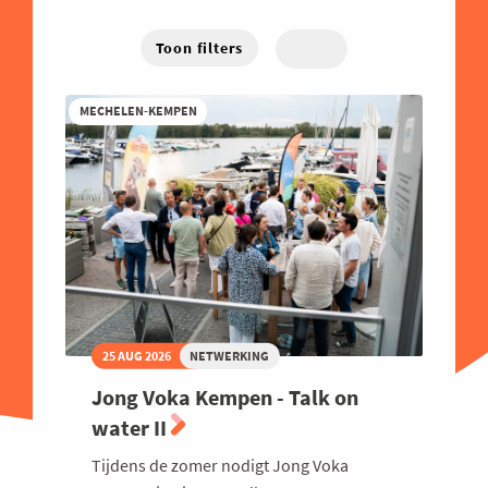
Energie
West-Vlaanderen
Hybride
Traject
Familiebedrijven
Toon filters
Online
Financieel
MECHELEN-KEMPEN
Good Governance
Groeien
Haven
Human Resources
Industrie
Innovatie
Internationaal Ondernemen
25 AUG 2026
NETWERKING
Juridisch
Jong Voka Kempen - Talk on
Logistiek en Transport
water II
Luchtvaart
Tijdens de zomer nodigt Jong Voka
Marketing & Sales