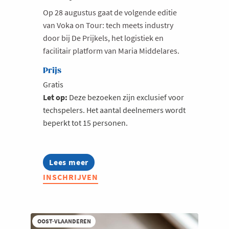
Op 28 augustus gaat de volgende editie
van Voka on Tour: tech meets industry
door bij De Prijkels, het logistiek en
facilitair platform van Maria Middelares.
Prijs
Gratis
Let op:
Deze bezoeken zijn exclusief voor
techspelers. Het aantal deelnemers wordt
beperkt tot 15 personen.
Lees meer
about
Voka
INSCHRIJVEN
On
Tour
|
28
augustus
OOST-VLAANDEREN