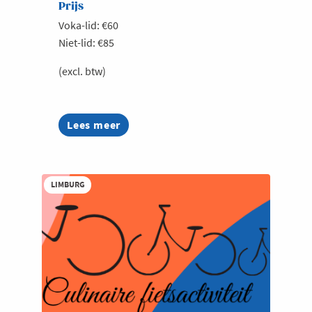
Prijs
Voka-lid: €60
Niet-lid: €85
(excl. btw)
Lees meer
about
Bryo
Reconnect
LIMBURG