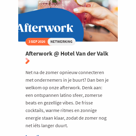
bij
de
Europese
Unie
3 SEP 2026
NETWERKING
Afterwork @ Hotel Van der Valk
Net na de zomer opnieuw connecteren
met ondernemers in je buurt? Dan ben je
welkom op onze afterwork. Denk aan:
een ontspannen latino sfeer, zomerse
beats en gezellige vibes. De frisse
cocktails, warme ritmes en zonnige
energie staan klaar, zodat de zomer nog
net iéts langer duurt.