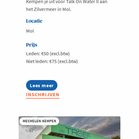
Kempen je uit voor Talk On Water II aan
het Zilvermeer in Mol.
Milieu
Mobiliteit
Locatie
Netwerking
Mol
Onderwijs
Prijs
Opvolging en Overname
Leden: €50 (excl.btw)
Niet leden: €75 (excl.btw)
Persoonlijke vaardigheden
Regeringsvorming
Retail
Lees meer
about
Jong
Ruimtelijke ordening en Infrastructuur
INSCHRIJVEN
Voka
Kempen
Scale-ups
-
Talk
Starten
on
MECHELEN-KEMPEN
Strategie
water
II
Supply Chain