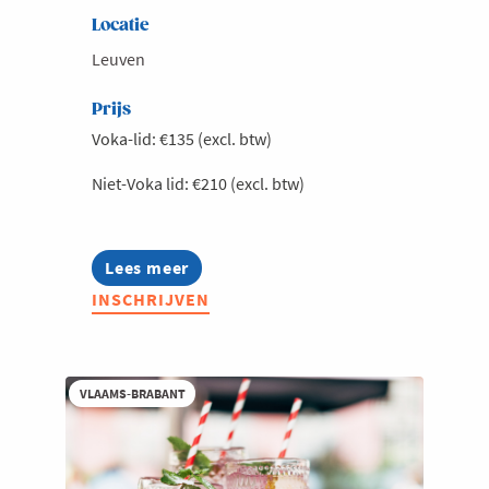
Locatie
Leuven
Prijs
Voka-lid: €135 (excl. btw)
Niet-Voka lid: €210 (excl. btw)
Lees meer
about
Exclusieve
INSCHRIJVEN
lunch
met
Ambassadeur
Peter
Moors,
VLAAMS-BRABANT
Permanent
Vertegenwoordiger
van
België