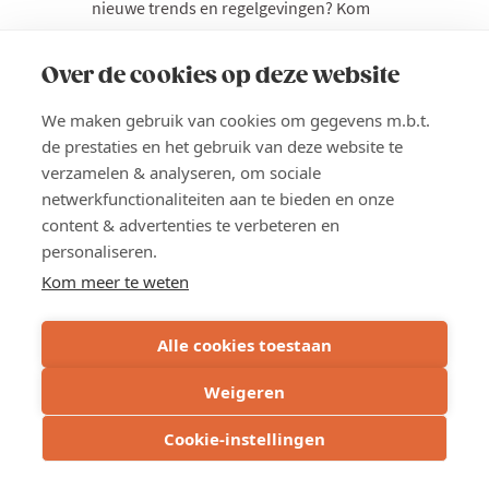
nieuwe trends en regelgevingen? Kom
dan maandag 7 september 2026 naar
Voka's Big Refresh. Een voormiddag vol
Over de cookies op deze website
gratis leermomenten over verschillende
‘hot’ topics. Kies sessies die je interessant
We maken gebruik van cookies om gegevens m.b.t.
vindt en maak kennis met diverse
de prestaties en het gebruik van deze website te
partners en collega-bedrijven. De topics
verzamelen & analyseren, om sociale
netwerkfunctionaliteiten aan te bieden en onze
die aan bod komen zijn o.a. HR, finance,
content & advertenties te verbeteren en
digitalisering... We eindigen de
personaliseren.
voormiddag met een lunch en keynote.
Kom meer te weten
Locatie
Gent
Alle cookies toestaan
Prijs
Weigeren
Gratis voor leden mits inschrijving
Cookie-instellingen