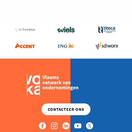
Milieu
Mobiliteit
Netwerking
Onderwijs
Opvolging en Overname
Persoonlijke vaardigheden
Regeringsvorming
Retail
Ruimtelijke ordening en Infrastructuur
Scale-ups
Starten
Strategie
Supply Chain