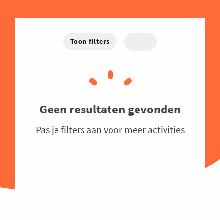
Energie
West-Vlaanderen
Hybride
Traject
Familiebedrijven
Online
Financieel
Toon filters
Good Governance
Groeien
Haven
Human Resources
Geen resultaten gevonden
Industrie
Pas je filters aan voor meer activities
Innovatie
Internationaal Ondernemen
Juridisch
Logistiek en Transport
Luchtvaart
Marketing & Sales