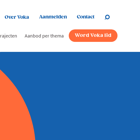
Aanmelden
Contact
Over Voka
rajecten
Aanbod per thema
Word Voka lid