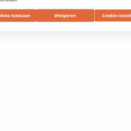
okies toestaan
Weigeren
Cookie-inste