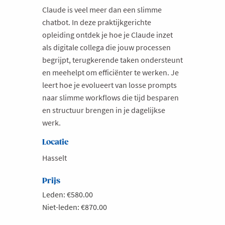
Claude is veel meer dan een slimme
Milieu
chatbot. In deze praktijkgerichte
Mobiliteit
opleiding ontdek je hoe je Claude inzet
als digitale collega die jouw processen
Netwerking
begrijpt, terugkerende taken ondersteunt
Onderwijs
en meehelpt om efficiënter te werken. Je
Opvolging en Overname
leert hoe je evolueert van losse prompts
naar slimme workflows die tijd besparen
Persoonlijke vaardigheden
en structuur brengen in je dagelijkse
Regeringsvorming
werk.
Retail
Locatie
Ruimtelijke ordening en Infrastructuur
Hasselt
Scale-ups
Prijs
Starten
Leden: €580.00
Strategie
Niet-leden: €870.00
Supply Chain