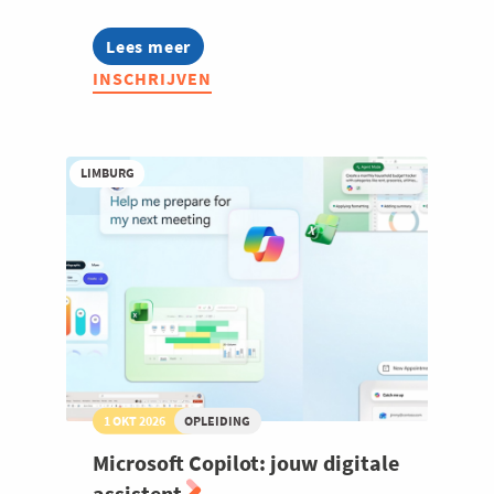
Welzijn en gezondheidszorg
Lees meer
about
Slim
INSCHRIJVEN
werken
met
Claude
als
digitale
LIMBURG
collega
1 OKT 2026
OPLEIDING
Microsoft Copilot: jouw digitale
assistent