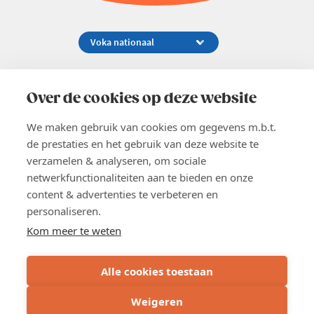
Koningsstraat 154-158, 1000 Brussel
02 229 81 11
Over de cookies op deze website
info@voka.be
We maken gebruik van cookies om gegevens m.b.t.
de prestaties en het gebruik van deze website te
verzamelen & analyseren, om sociale
netwerkfunctionaliteiten aan te bieden en onze
content & advertenties te verbeteren en
EN
personaliseren.
Pers
Nieuwsbrief
Kom meer te weten
Vacatures
Word lid
Alle cookies toestaan
Voka 2026
Algemene voorwaarden
Weigeren
Privacyverklaring