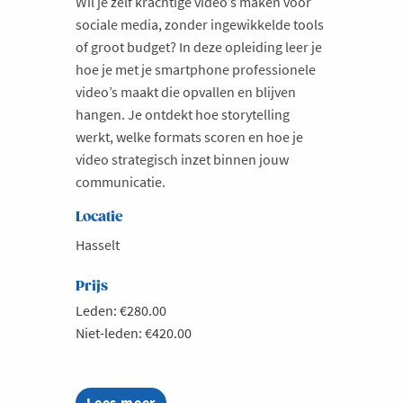
Wil je zelf krachtige video’s maken voor
sociale media, zonder ingewikkelde tools
of groot budget? In deze opleiding leer je
hoe je met je smartphone professionele
video’s maakt die opvallen en blijven
hangen. Je ontdekt hoe storytelling
werkt, welke formats scoren en hoe je
video strategisch inzet binnen jouw
communicatie.
Locatie
Hasselt
Prijs
Leden: €280.00
Niet-leden: €420.00
Lees meer
about