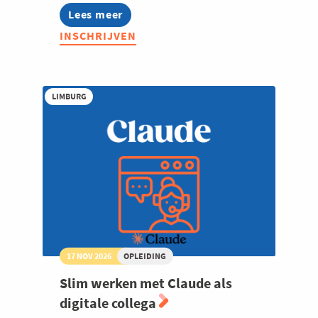
Lees meer
about
AI-
INSCHRIJVEN
strategie
voor
leidinggevenden:
van
procesanalyse
LIMBURG
tot
automatisatie
17 NOV 2026
OPLEIDING
Slim werken met Claude als
digitale collega