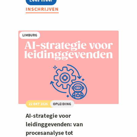
Video
INSCHRIJVEN
voor
sociale
media:
maak
zelf
LIMBURG
sterke
video’s
voor
social
media
22 OKT 2026
OPLEIDING
AI-strategie voor
leidinggevenden: van
procesanalyse tot