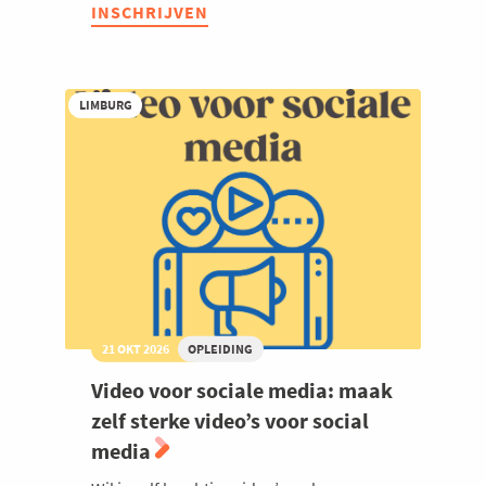
Microsoft
INSCHRIJVEN
Copilot:
jouw
digitale
assistent
LIMBURG
21 OKT 2026
OPLEIDING
Video voor sociale media: maak
zelf sterke video’s voor social
media