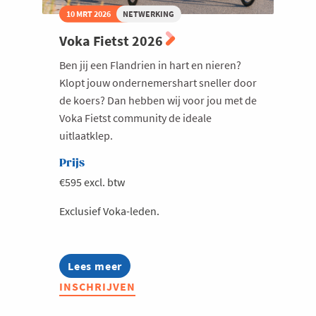
10 MRT 2026
NETWERKING
Voka Fietst 2026
Ben jij een Flandrien in hart en nieren?
Klopt jouw ondernemershart sneller door
de koers? Dan hebben wij voor jou met de
Voka Fietst community de ideale
uitlaatklep.
Prijs
€595 excl. btw
Exclusief Voka-leden.
Lees meer
about
Voka
INSCHRIJVEN
Fietst
2026