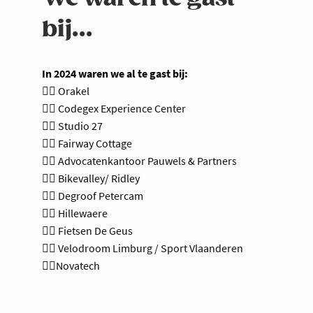
bij...
In 2024 waren we al te gast bij:
🚴‍♀️ Orakel
🚴‍♀️ Codegex Experience Center
🚴‍♀️ Studio 27
🚴‍♀️ Fairway Cottage
🚴‍♀️ Advocatenkantoor Pauwels & Partners
🚴‍♀️ Bikevalley/ Ridley
🚴‍♀️ Degroof Petercam
🚴‍♀️ Hillewaere
🚴‍♀️ Fietsen De Geus
🚴‍♀️ Velodroom Limburg / Sport Vlaanderen
🚴‍♀️Novatech