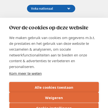
Koningsstraat 154-158, 1000 Brussel
02 229 81 11
Over de cookies op deze website
info@voka.be
We maken gebruik van cookies om gegevens m.b.t.
de prestaties en het gebruik van deze website te
verzamelen & analyseren, om sociale
netwerkfunctionaliteiten aan te bieden en onze
content & advertenties te verbeteren en
EN
personaliseren.
Pers
Nieuwsbrief
Kom meer te weten
Vacatures
Word lid
Alle cookies toestaan
Voka 2026
Algemene voorwaarden
Weigeren
Privacyverklaring
Cookie verklaring
Cookie-instellingen