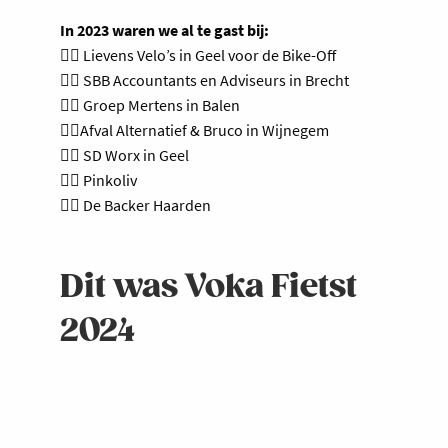
In 2023 waren we al te gast bij:
🚴‍♀️ Lievens Velo’s in Geel voor de Bike-Off
🚴‍♀️ SBB Accountants en Adviseurs in Brecht
🚴‍♀️ Groep Mertens in Balen
🚴‍♀️Afval Alternatief & Bruco in Wijnegem
🚴‍♀️ SD Worx in Geel
🚴‍♀️ Pinkoliv
🚴‍♀️ De Backer Haarden
Dit was Voka Fietst
2024