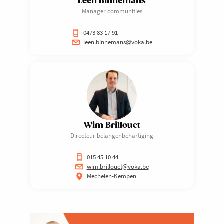
Leen Binnemans
Manager communities
0473 83 17 91
leen.binnemans@voka.be
Wim Brillouet
Directeur belangenbehartiging
015 45 10 44
wim.brillouet@voka.be
Mechelen-Kempen