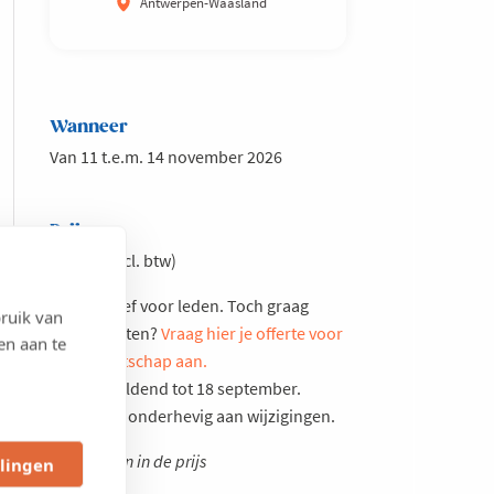
Antwerpen-Waasland
Wanneer
Van 11 t.e.m. 14 november 2026
Prijs
€4.250 (excl. btw)
Exclusief voor leden. Toch graag
ruik van
aansluiten?
Vraag hier je offerte voor
en aan te
lidmaatschap aan.
Prijs geldend tot 18 september.
Nadien onderhevig aan wijzigingen.
Inbegrepen in de prijs
llingen