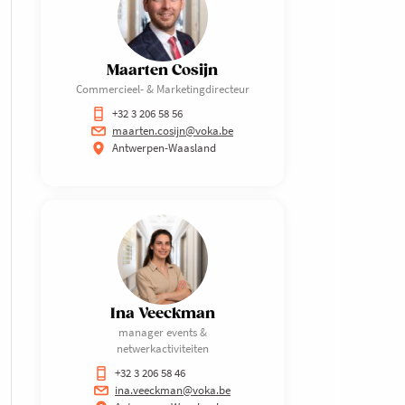
Maarten Cosijn
Commercieel- & Marketingdirecteur
+32 3 206 58 56
maarten.cosijn@voka.be
Antwerpen-Waasland
Ina Veeckman
manager events &
netwerkactiviteiten
+32 3 206 58 46
ina.veeckman@voka.be