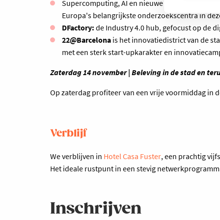
Supercomputing, AI en nieuwe technologieën o
Europa's belangrijkste onderzoekscentra in de
DFactory:
de Industry 4.0 hub, gefocust op de di
22@Barcelona
is het innovatiedistrict van de s
met een sterk start-upkarakter en innovatieca
Zaterdag 14 november | Beleving in de stad en ter
Op zaterdag profiteer van een vrije voormiddag in d
Verblijf
We verblijven in
Hotel Casa Fuster
, een prachtig vij
Het ideale rustpunt in een stevig netwerkprogramm
Inschrijven