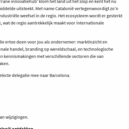
rane innovatiehub' klom het land uit het slop en kent het nu
iddelde uitsteekt. Met name Catalonië vertegenwoordigt zo'n
dustriële weefsel in de regio. Het ecosysteem wordt er gesterkt
ek, wat de regio aantrekkelijk maakt voor internationale
ie ertoe doen voor jou als ondernemer: marktinzicht en
ionale handel, branding op wereldschaal, en technologische
an kennismakingen met verschillende sectoren die van
aken.
lecte delegatie mee naar Barcelona.
an wijzigingen.
alonië ontdekken