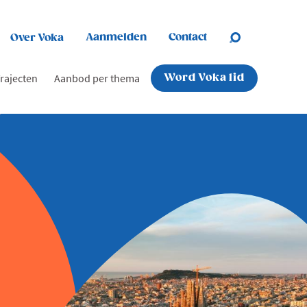
Aanmelden
Contact
Over Voka
rajecten
Aanbod per thema
Word Voka lid