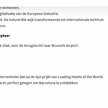
ntdekken we bij
Barcelona Supercomputing Center,
een van
ze domeinen.
gitalisatie van de Europese industrie.
tad. De industriële wijk transformeerde tot internationale techhub
mpus.
ugkeer
e stad, voor de terugvlucht naar Brussels Airport.
fsterrenhotel dat op de lijst prijkt van Leading Hotels of the World.
a en perfect gelegen om Barcelona te ontdekken.