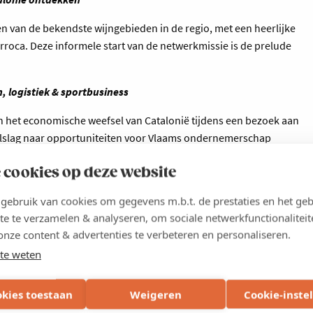
 van de bekendste wijngebieden in de regio, met een heerlijke
roca. Deze informele start van de netwerkmissie is de prelude
 logistiek & sportbusiness
n het economische weefsel van Catalonië tijdens een bezoek aan
alslag naar opportuniteiten voor Vlaams ondernemerschap
 cookies op deze website
 van de Catalaanse overheid, vertelt meer over buitenlandse
ebruik van cookies om gegevens m.b.t. de prestaties en het geb
arcelona
natuurlijk met stip op één: tijdens een executive port
te te verzamelen & analyseren, om sociale netwerkfunctionaliteit
usieve inkijk in de toekomstgerichte aanpak van de haven.
onze content & advertenties te verbeteren en personaliseren.
Nou.
In dé voetbaltempel worden we getrakteerd op een
te weten
ng, sport en business.
nologie & innovatie
okies toestaan
Weigeren
Cookie-inste