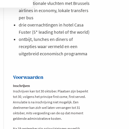
internationale vluchten met Brussels
airlines in economy, lokale transfers
per bus
drie overnachtingen in hotel Casa
Fuster (5* leading hotel of the world)
ontbijt, lunches en diners of
recepties waar vermeld en een
uitgebreid economisch programma
Voorwaarden
Inschrijven
Inschrijven kan tot 30 oktober. Plaatsen zijn beperkt
tot 30, volgens het principe first come, first served.
Annulatie is na inschrijving niet mogelijk. Een
deelnemer kan zich wel laten vervangen tot 31
oktober, mits vergoeding van de op dat moment
geldende administratieve kosten.
Na 18 september zijn prijswijzigingen mogelijk.