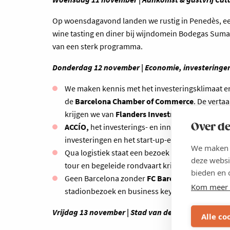
Op woensdagavond landen we rustig in Penedès, een
wine tasting en diner bij wijndomein Bodegas Sumar
van een sterk programma.
Donderdag 12 november | Economie, investeringen,
We maken kennis met het investeringsklimaat e
de
Barcelona Chamber of Commerce
. De verta
krijgen we van
Flanders Investment en Trade.
Over de
ACCÍO,
het investerings- en innovatieagentschap
investeringen en het start-up-ecosysteem.
We maken g
Qua logistiek staat een bezoek aan de
Port of B
deze websi
tour en begeleide rondvaart krijgen we een excl
bieden en 
Geen Barcelona zonder
FC Barcelona en Camp 
Kom meer 
stadionbezoek en business keynote rond brandi
Vrijdag 13 november | Stad van de toekomst, tech
Alle co