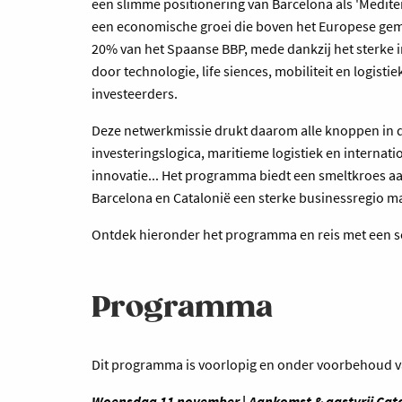
een slimme positionering van Barcelona als 'Mediter
een economische groei die boven het Europese gem
20% van het Spaanse BBP, mede dankzij het sterke in
door technologie, life siences, mobiliteit en logisti
investeerders.
Deze netwerkmissie drukt daarom alle knoppen in d
investeringslogica, maritieme logistiek en internat
innovatie... Het programma biedt een smeltkroes a
Barcelona en Catalonië een sterke businessregio m
Ontdek hieronder het programma en reis met een se
Programma
Dit programma is voorlopig en onder voorbehoud v
Woensdag 11 november | Aankomst & gastvrij Cat