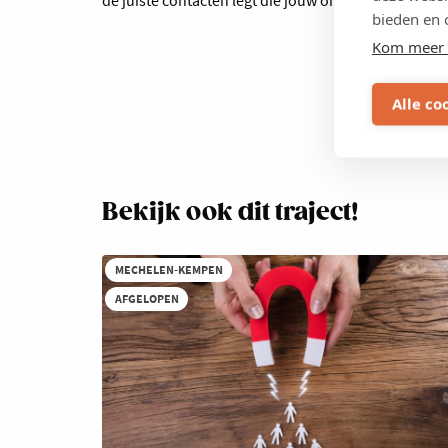
bieden en 
Kom meer 
Alle co
Digital
Bekijk ook dit traject!
MECHELEN-KEMPEN
AFGELOPEN