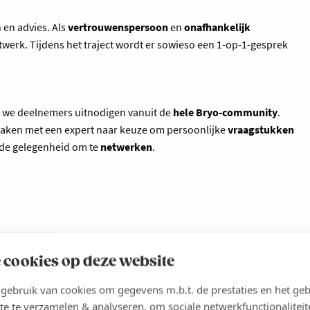
 en advies. Als
vertrouwenspersoon
en
onafhankelijk
etwerk. Tijdens het traject wordt er sowieso een 1-op-1-gesprek
 we deelnemers uitnodigen vanuit de
hele Bryo-community
.
maken met een expert naar keuze om persoonlijke
vraagstukken
k de gelegenheid om te
netwerken
.
 traject als ondernemer. Gedurende het jaar bouw je actief
 cookies op deze website
 netwerk van Voka.
ebruik van cookies om gegevens m.b.t. de prestaties en het geb
, waardoor je niet alleen je netwerk uitbreidt, maar ook gericht
te te verzamelen & analyseren, om sociale netwerkfunctionaliteit
uithelpen.