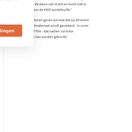
mogelijk door de steun van VLAIO en komt niet in
aanmerking voor de KMO-portefeuille.”
Om privacyredenen geven we mee dat op dit event
mogelijk beeldmateriaal wordt gecreëerd - in vorm
llingen
van foto en/of film - dat nadien via Voka-
mediakanalen kan worden gebruikt.