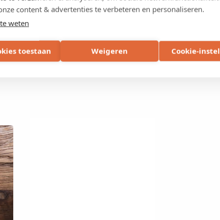
onze content & advertenties te verbeteren en personaliseren.
te weten
okies toestaan
Weigeren
Cookie-inste
e koffie inboeken ☕