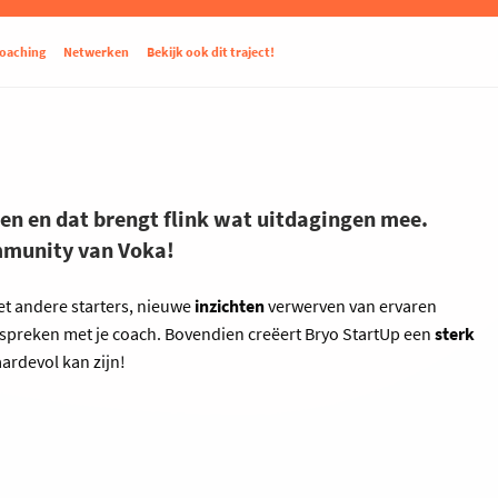
coaching
Netwerken
Bekijk ook dit traject!
oten en dat brengt flink wat uitdagingen mee.
ommunity van Voka!
et andere starters, nieuwe
inzichten
verwerven van ervaren
spreken met je coach. Bovendien creëert Bryo StartUp een
sterk
aardevol kan zijn!