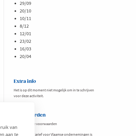
29/09
20/10
10/11
8/12
12/01
23/02
16/03
20/04
Extra info
Het is op dit moment niet mogelijk om in te schrijven
voor deze activiteit.
Voorwaarden
Lees
hier
onze voorwaarden
ruik van
en aan te
Dit voordelig tarief voor Vlaamse ondernemingen is