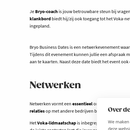
Je
Bryo-coach
is jouw betrouwbare steun bij vragen
klankbord
biedt hij/zij ook toegang tot het Voka-n
ingepland.
Bryo Business Dates is een netwerkevenement waar
Tijdens dit evenement kunnen jullie een afspraak 
aan te kaarten. Naast deze date biedt het event oo
Netwerken
Netwerken vormt een
essentieel
onderdeel van jouw
Over de
relaties
op met andere bedrijven binnen het sterke
We maken g
Het
Voka-lidmaatschap
is inbegrepen in het traject
deze websi
de juiste contacten legt die jouw onderneming voor