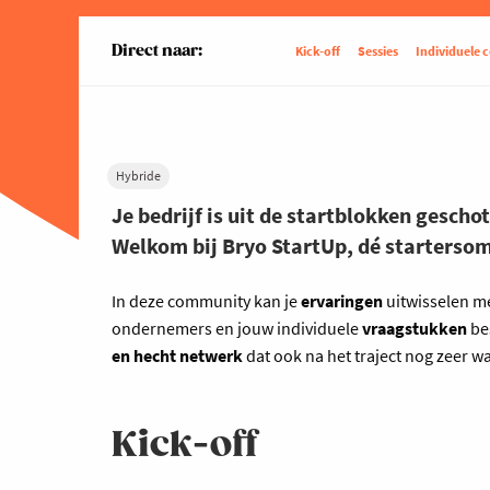
Direct naar:
Kick-off
Sessies
Individuele 
Hybride
Je bedrijf is uit de startblokken gesch
Welkom bij
Bryo StartUp
, dé starters
In deze community kan je
ervaringen
uitwisselen m
ondernemers en jouw individuele
vraagstukken
be
en hecht netwerk
dat ook na het traject nog zeer w
Kick-off