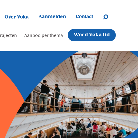
Aanmelden
Contact
Over Voka
rajecten
Aanbod per thema
Word Voka lid