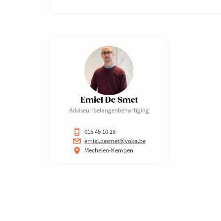
Emiel De Smet
Adviseur belangenbehartiging
015 45 10 26
emiel.desmet@voka.be
Mechelen-Kempen