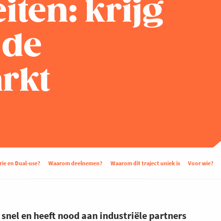
iten: krijg
 de
rkt
trie en Dual-use?
Waarom deelnemen?
Waarom dit traject uniek is
Voor wie?
 snel en heeft nood aan industriële partners