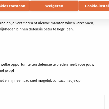
okies toestaan
Weigeren
Cookie-inste
len-Kempen die willen onderzoeken welke rol zij kunnen spelen
 groeien, diversifiëren of nieuwe markten willen verkennen,
lijkheden binnen defensie beter te begrijpen.
n welke opportuniteiten defensie te bieden heeft voor jouw
et je op!
et en hij neemt zo snel mogelijk contact met je op.