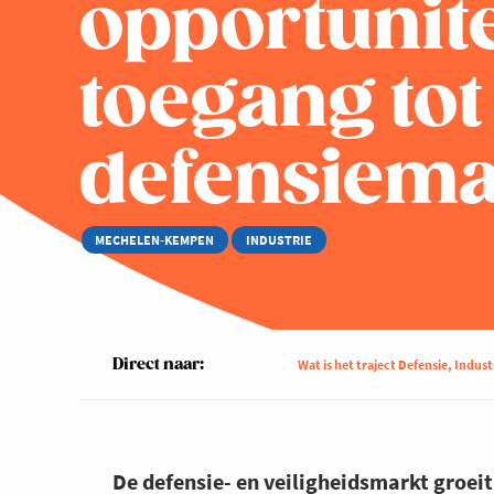
opportunite
toegang tot
defensiema
MECHELEN-KEMPEN
INDUSTRIE
Direct naar:
Wat is het traject Defensie, Indus
De defensie- en veiligheidsmarkt groeit