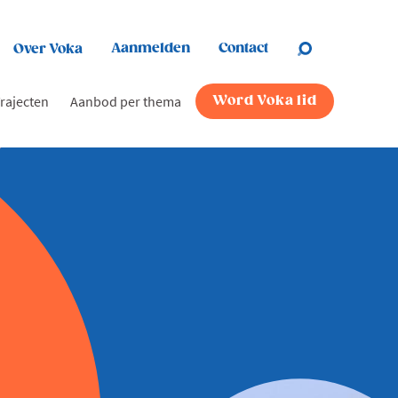
Aanmelden
Contact
Over Voka
rajecten
Aanbod per thema
Word Voka lid