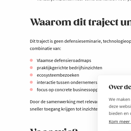
Waarom dit traject un
Dit traject is geen defensieseminarie, technologieo
combinatie van:
Vlaamse defensieroadmaps
praktijkgerichte bedrijfsinzichten
ecosysteembezoeken
interactie tussen ondernemers
Over de
focus op concrete businessopportuniteiten
We maken g
Door de samenwerking met relevante ecosystemen e
deze websi
sneller toegang krijgen tot inzichten, contacten e
bieden en 
Kom meer 