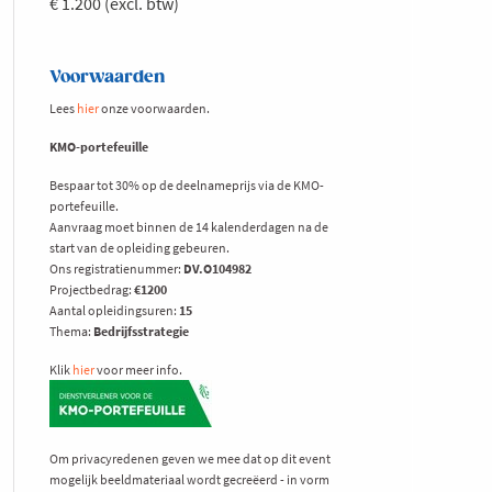
€ 1.200 (excl. btw)
Voorwaarden
Lees
hier
onze voorwaarden.
KMO-portefeuille
Bespaar tot 30% op de deelnameprijs via de KMO-
portefeuille.
Aanvraag moet binnen de 14 kalenderdagen na de
start van de opleiding gebeuren.
Ons registratienummer:
DV.O104982
Projectbedrag:
€1200
Aantal opleidingsuren:
15
Thema:
Bedrijfsstrategie
Klik
hier
voor meer info.
Om privacyredenen geven we mee dat op dit event
mogelijk beeldmateriaal wordt gecreëerd - in vorm