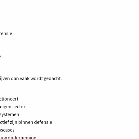
fensie
?
ijven dan vaak wordt gedacht.
ctioneert
 eigen sector
cosystemen
ctief zijn binnen defensie
sscases
 jouw onderneming