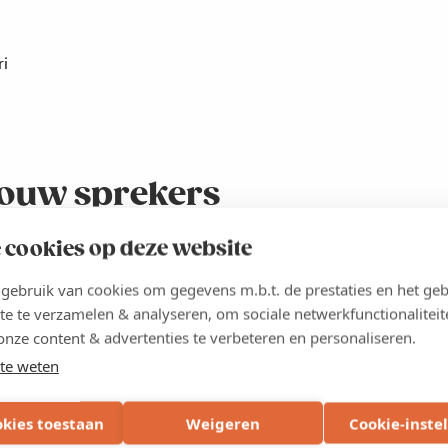
ri
ouw sprekers
 cookies op deze website
s Verbeeck, oprichter en CEO van Magics
ebruik van cookies om gegevens m.b.t. de prestaties en het geb
te te verzamelen & analyseren, om sociale netwerkfunctionaliteit
onze content & advertenties te verbeteren en personaliseren.
te weten
okies toestaan
Weigeren
Cookie-inste