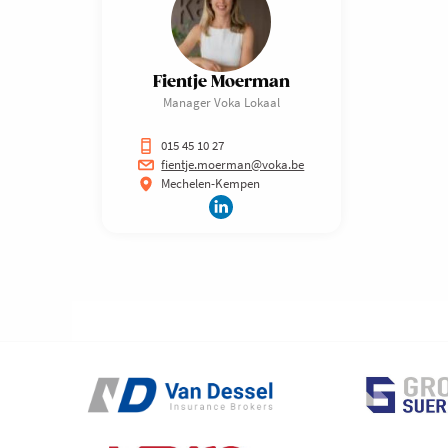
Fientje Moerman
Manager Voka Lokaal
015 45 10 27
fientje.moerman@voka.be
Mechelen-Kempen