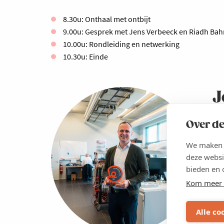
8.30u: Onthaal met ontbijt
9.00u: Gesprek met Jens Verbeeck en Riadh Bah
10.00u: Rondleiding en netwerking
10.30u: Einde
J
Over de
Jen
We maken g
deze websi
bieden en 
Kom meer 
Alle co