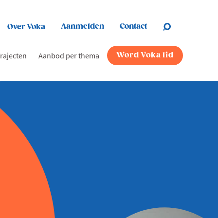
Aanmelden
Contact
Over Voka
rajecten
Aanbod per thema
Word Voka lid