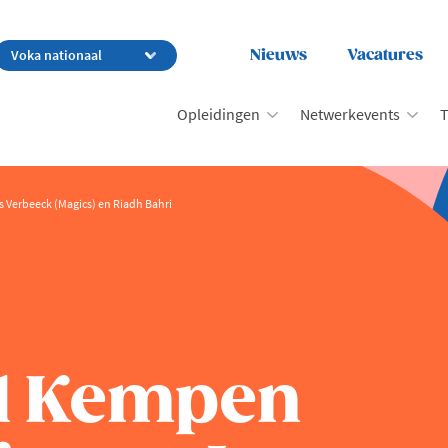
Nieuws
Vacatures
Opleidingen
Netwerkevents
T
 Verbeeck (Magics) en Riadh Bahri
al Kempen